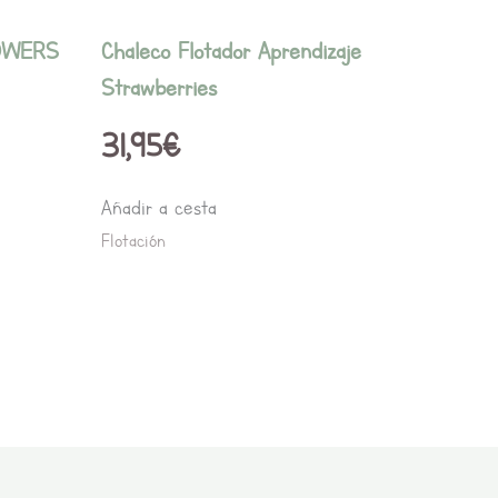
en
la
OWERS
Chaleco Flotador Aprendizaje
página
Strawberries
de
31,95
€
producto
Añadir a cesta
Flotación