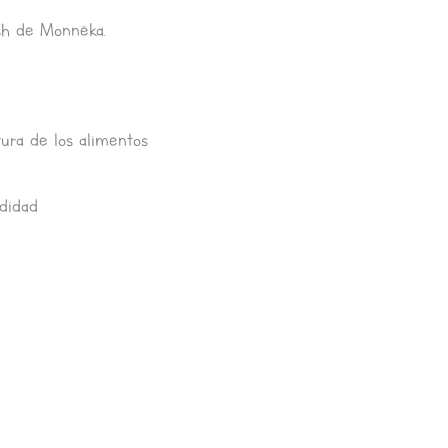
sh de Monnëka.
ura de los alimentos
didad