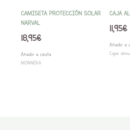
en
la
CAMISETA PROTECCIÓN SOLAR
CAJA A
página
NARVAL
11,95
€
de
18,95
€
producto
Añadir a 
Cajas almu
Añadir a cesta
MONNËKA