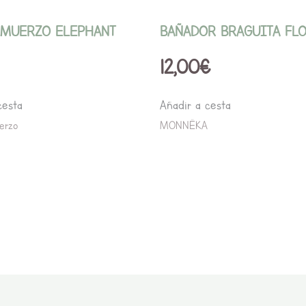
en
la
LMUERZO ELEPHANT
BAÑADOR BRAGUITA FL
página
12,00
€
de
producto
cesta
Añadir a cesta
erzo
MONNËKA