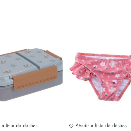
Este
producto
tiene
múltiples
variantes.
Las
opciones
se
pueden
elegir
 a lista de deseos
Añadir a lista de deseos