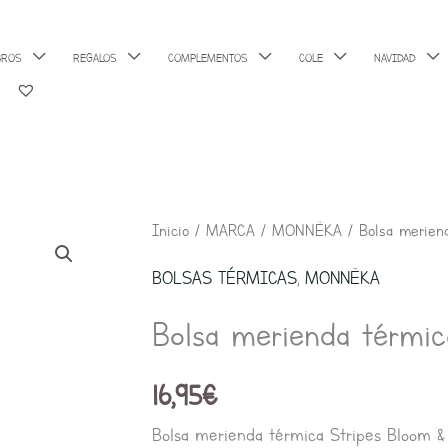
BROS
REGALOS
COMPLEMENTOS
COLE
NAVIDAD
Inicio
/
MARCA
/
MONNËKA
/ Bolsa meriend
BOLSAS TÉRMICAS
,
MONNËKA
Bolsa merienda térmic
16,95
€
Bolsa merienda térmica Stripes Bloom 