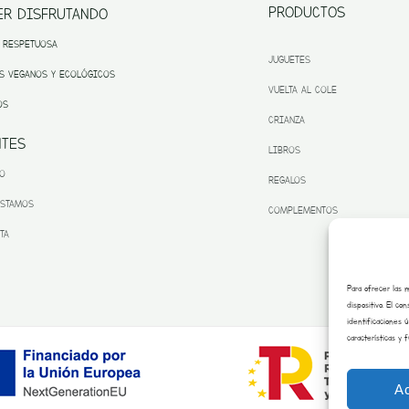
PRODUCTOS
ER DISFRUTANDO
 RESPETUOSA
JUGUETES
S VEGANOS Y ECOLÓGICOS
VUELTA AL COLE
OS
CRIANZA
NTES
LIBROS
TO
REGALOS
ESTAMOS
COMPLEMENTOS
TA
Para ofrecer las 
dispositivo. El c
identificaciones 
características y 
A