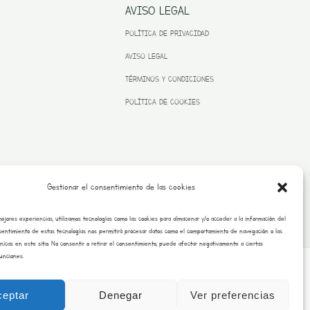
AVISO LEGAL
POLÍTICA DE PRIVACIDAD
AVISO LEGAL
TÉRMINOS Y CONDICIONES
POLÍTICA DE COOKIES
Gestionar el consentimiento de las cookies
mejores experiencias, utilizamos tecnologías como las cookies para almacenar y/o acceder a la información del
onsentimiento de estas tecnologías nos permitirá procesar datos como el comportamiento de navegación o las
únicas en este sitio. No consentir o retirar el consentimiento, puede afectar negativamente a ciertas
funciones.
Copyright © 2026 Burrito Bustar |
Desarrollado por saraimateos.es
ceptar
Denegar
Ver preferencias