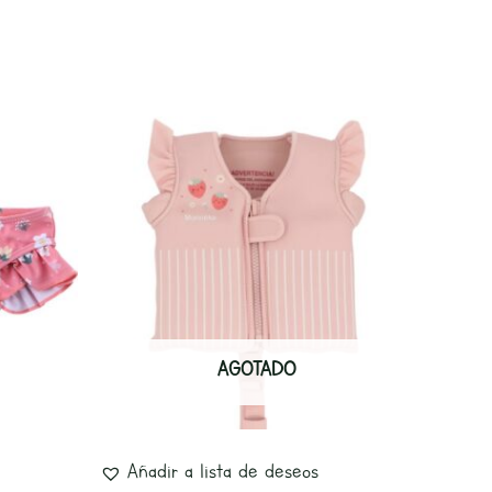
Este
producto
tiene
múltiples
variantes.
Las
opciones
AGOTADO
se
pueden
elegir
Añadir a lista de deseos