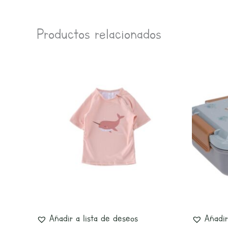
Productos relacionados
Este
producto
tiene
múltiples
variantes.
Las
opciones
se
pueden
elegir
Añadir a lista de deseos
Añadir