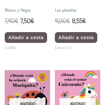
Blanco y Negro
Los planetas
7,90
€
7,50
€
9,00
€
8,55
€
Añadir a cesta
Añadir a cesta
COMBEL
Infantil 0-3
AGOTADO
AGOTADO