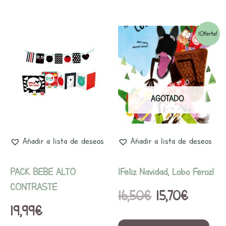
El
El
¡Oferta!
precio
precio
original
actual
era:
es:
AGOTADO
16,50€.
15,70€.
Añadir a lista de deseos
Añadir a lista de deseos
PACK BEBE ALTO
¡Feliz Navidad, Lobo Feroz!
CONTRASTE
16,50
€
15,70
€
19,99
€