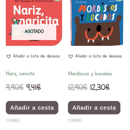
precio
precio
precio
precio
original
actual
original
actual
era:
es:
era:
es:
AGOTADO
9,90€.
9,41€.
12,90€.
12,30€.
Añadir a lista de deseos
Añadir a lista de deseos
Nariz, naricita
Mordiscos y bocados
9,90
€
9,41
€
12,90
€
12,30
€
Añadir a cesta
Añadir a cesta
COMBEL
COMBEL