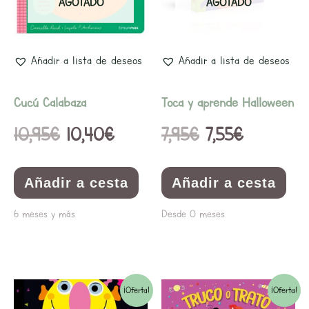
era:
es:
era:
es:
AGOTADO
AGOTADO
10,95€.
10,40€.
7,95€.
7,55€.
Añadir a lista de deseos
Añadir a lista de deseos
Cucú Calabaza
Toca y aprende Halloween
10,95
€
10,40
€
7,95
€
7,55
€
Añadir a cesta
Añadir a cesta
6 meses y más
Desde 0 meses
El
El
El
El
¡Oferta!
¡Oferta!