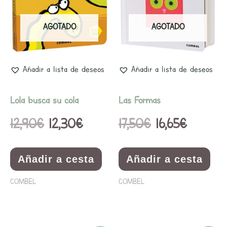
original
actual
original
actual
era:
es:
era:
es:
AGOTADO
AGOTADO
12,90€.
12,30€.
17,50€.
16,65€.
Añadir a lista de deseos
Añadir a lista de deseos
Lola busca su cola
Las Formas
12,90
€
12,30
€
17,50
€
16,65
€
Añadir a cesta
Añadir a cesta
COMBEL
COMBEL