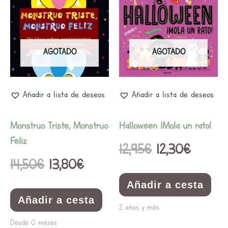
precio
precio
precio
precio
original
actual
original
actual
era:
es:
era:
es:
AGOTADO
AGOTADO
14,50€.
13,80€.
12,95€.
12,30€.
Añadir a lista de deseos
Añadir a lista de deseos
Monstruo Triste, Monstruo
Halloween ¡Mola un rato!
Feliz
12,95
€
12,30
€
14,50
€
13,80
€
Añadir a cesta
Añadir a cesta
2 años y más
Desde 0 meses