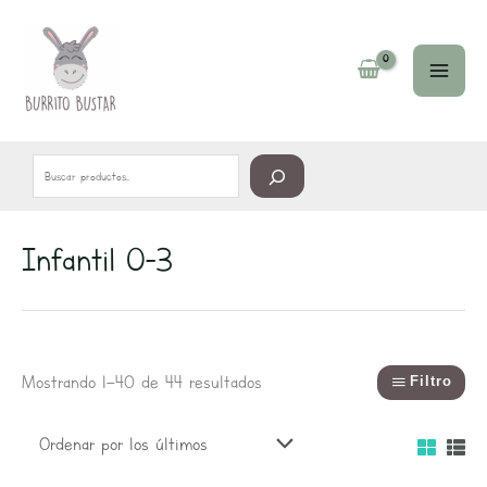
Ir
Buscar
al
contenido
Infantil 0-3
Ordenado
por
los
últimos
Mostrando 1–40 de 44 resultados
Filtro