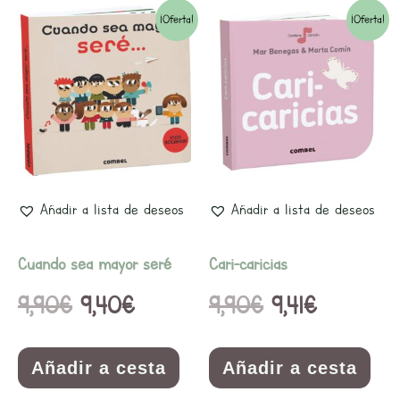
El
El
El
El
¡Oferta!
¡Oferta!
precio
precio
precio
precio
original
actual
original
actual
era:
es:
era:
es:
9,90€.
9,40€.
9,90€.
9,41€.
Añadir a lista de deseos
Añadir a lista de deseos
Cuando sea mayor seré
Cari-caricias
9,90
€
9,40
€
9,90
€
9,41
€
Añadir a cesta
Añadir a cesta