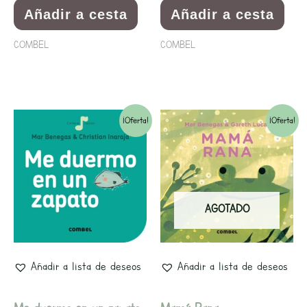
Añadir a cesta
Añadir a cesta
COMBEL
COMBEL
El
El
El
El
¡Oferta!
¡Oferta!
precio
precio
precio
precio
original
actual
original
actual
era:
es:
era:
es:
AGOTADO
9,90€.
9,41€.
9,90€.
9,40€.
Añadir a lista de deseos
Añadir a lista de deseos