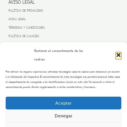
AVISO LEGAL
POLÍTICA DE PRIVACIDAD
AVISO LEGAL
TÉRMINOS Y CONDICIONES
POLÍTICA DE COOKIES
Gestionar el consentimiento de las
cookies
PROGRAMA KIT DIGITAL FINANCIADO POR LA UNIÓN EUROPEA
Para ofrecer las mejores experiencias, utilizamos tecnologías como las cookies para almacenar y/o acceder
– NEXT GENERATION EU
a la información del dispositivo. El consentimiento de estas tecnologías nos permitirá procesar datos como
el comportamiento de navegación o las identificaciones únicas en este sitio. No consentir o retirar el
consentimiento, puede afectar negativamente a ciertas características y funciones.
Aceptar
Denegar