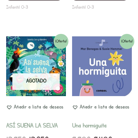
Infantil 0-3
Infantil 0-3
El
El
El
El
¡Oferta!
¡Oferta!
precio
precio
precio
precio
original
actual
original
actual
era:
es:
era:
es:
AGOTADO
13,95€.
13,25€.
9,90€.
9,40€.
Añadir a lista de deseos
Añadir a lista de deseos
ASÍ SUENA LA SELVA
Una hormiguita