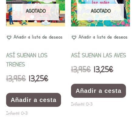
era:
es:
era:
es:
AGOTADO
AGOTADO
13,95€.
13,25€.
13,95€.
13,25€.
Añadir a lista de deseos
Añadir a lista de deseos
ASÍ SUENAN LOS
ASÍ SUENAN LAS AVES
TRENES
13,95
€
13,25
€
13,95
€
13,25
€
Añadir a cesta
Añadir a cesta
Infantil 0-3
Infantil 0-3