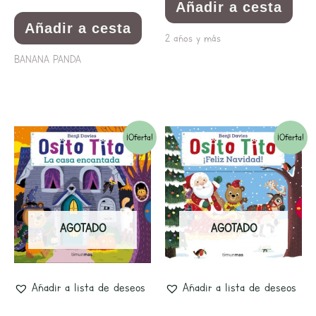
Añadir a cesta
Añadir a cesta
2 años y más
BANANA PANDA
El
El
El
El
¡Oferta!
¡Oferta!
precio
precio
precio
precio
original
actual
original
actual
era:
es:
era:
es:
AGOTADO
AGOTADO
9,95€.
9,45€.
9,95€.
9,45€.
Añadir a lista de deseos
Añadir a lista de deseos