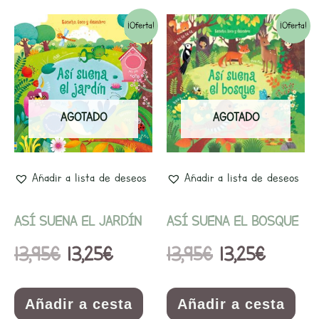
El
El
El
El
¡Oferta!
¡Oferta!
precio
precio
precio
precio
original
actual
original
actual
era:
es:
era:
es:
AGOTADO
AGOTADO
13,95€.
13,25€.
13,95€.
13,25€.
Añadir a lista de deseos
Añadir a lista de deseos
ASÍ SUENA EL JARDÍN
ASÍ SUENA EL BOSQUE
13,95
€
13,25
€
13,95
€
13,25
€
Añadir a cesta
Añadir a cesta