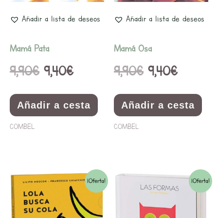
Añadir a lista de deseos
Añadir a lista de deseos
Mamá Pata
Mamá Osa
9,90
€
9,40
€
9,90
€
9,40
€
Añadir a cesta
Añadir a cesta
COMBEL
COMBEL
El
El
El
El
¡Oferta!
¡Oferta!
precio
precio
precio
precio