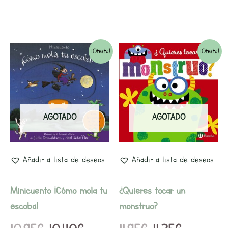
El
El
El
El
¡Oferta!
¡Oferta!
precio
precio
precio
precio
original
actual
original
actual
era:
es:
era:
es:
AGOTADO
AGOTADO
10,95€.
10,40€.
11,95€.
11,35€.
Añadir a lista de deseos
Añadir a lista de deseos
Minicuento ¡Cómo mola tu
¿Quieres tocar un
escoba!
monstruo?