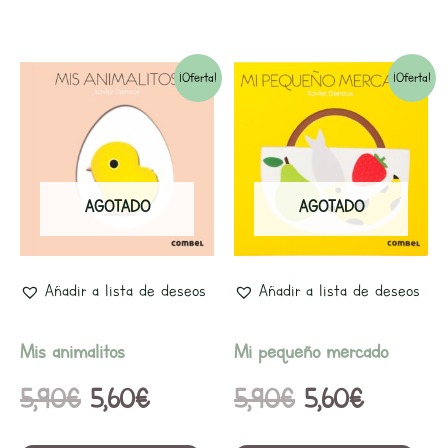
El
El
El
El
¡Oferta!
¡Oferta!
precio
precio
precio
precio
original
actual
original
actual
era:
es:
era:
es:
AGOTADO
AGOTADO
5,90€.
5,60€.
5,90€.
5,60€.
Añadir a lista de deseos
Añadir a lista de deseos
Mis animalitos
Mi pequeño mercado
5,90
€
5,60
€
5,90
€
5,60
€