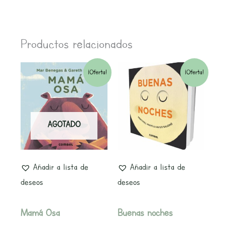
Productos relacionados
El
El
El
El
¡Oferta!
¡Oferta!
precio
precio
precio
precio
original
actual
original
actual
AGOTADO
era:
es:
era:
es:
9,90€.
9,40€.
16,90€.
16,05€.
Añadir a lista de
Añadir a lista de
deseos
deseos
Mamá Osa
Buenas noches