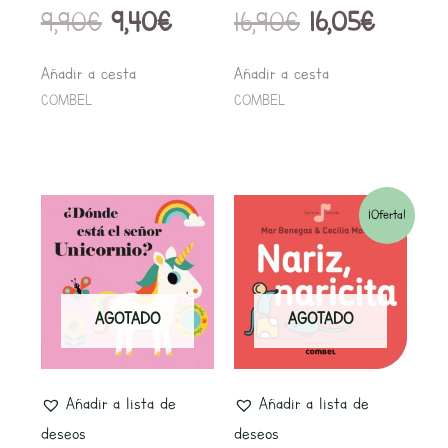
9,90
€
9,40
€
16,90
€
16,05
€
Añadir a cesta
Añadir a cesta
COMBEL
COMBEL
El
El
¡Oferta!
precio
precio
original
actual
AGOTADO
AGOTADO
era:
es:
9,90€.
9,41€.
Añadir a lista de
Añadir a lista de
deseos
deseos