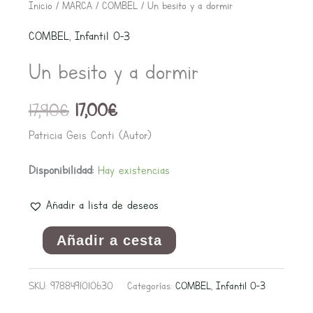
El
El
Un
Inicio
/
MARCA
/
COMBEL
/ Un besito y a dormir
precio
precio
besito
COMBEL
,
Infantil 0-3
original
actual
y
era:
es:
Un besito y a dormir
a
17,90€.
17,00€.
dormir
17,90
€
17,00
€
cantidad
Patricia Geis Conti (Autor)
Disponibilidad:
Hay existencias
Añadir a lista de deseos
Añadir a cesta
SKU:
9788491010630
Categorías:
COMBEL
,
Infantil 0-3