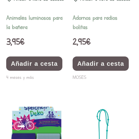
Animales luminosos para
Adornos para radios
la bañera
bolitas
3,95
€
2,95
€
Añadir a cesta
Añadir a cesta
4 meses y más
MOSES