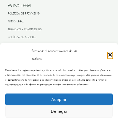
AVISO LEGAL
POLÍTICA DE PRIVACIDAD
AVISO LEGAL
TÉRMINOS Y CONDICIONES
POLÍTICA DE COOKIES
Gestionar el consentimiento de las
cookies
PROGRAMA KIT DIGITAL FINANCIADO POR LA UNIÓN EUROPEA
Para ofrecer las mejores experiencias, utilizamos tecnologías como las cookies para almacenar y/o acceder
– NEXT GENERATION EU
a la información del dispositivo. El consentimiento de estas tecnologías nos permitirá procesar datos como
el comportamiento de navegación o las identificaciones únicas en este sitio. No consentir o retirar el
consentimiento, puede afectar negativamente a ciertas características y funciones.
Aceptar
Denegar