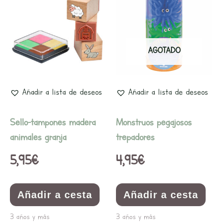
AGOTADO
Añadir a lista de deseos
Añadir a lista de deseos
Sello-tampones madera
Monstruos pegajosos
animales granja
trepadores
5,95
€
4,95
€
Añadir a cesta
Añadir a cesta
3 años y más
3 años y más