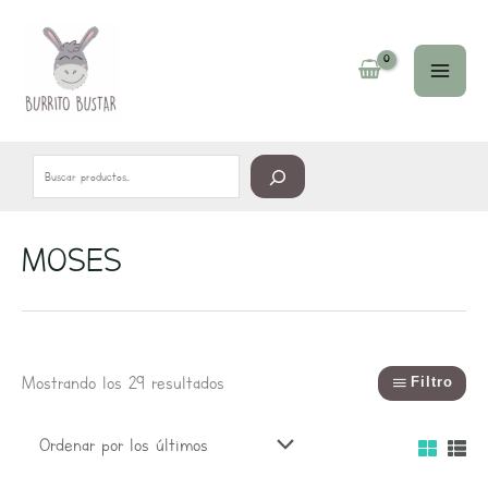
Ir
Buscar
al
contenido
MOSES
Ordenado
por
los
últimos
Mostrando los 29 resultados
Filtro