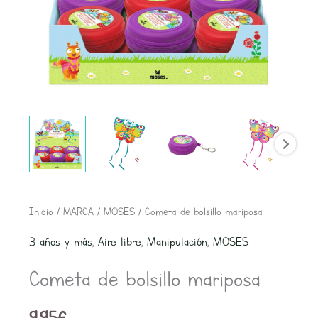
Cometa
Inicio
/
MARCA
/
MOSES
/ Cometa de bolsillo mariposa
de
3 años y más
,
Aire libre
,
Manipulación
,
MOSES
bolsillo
Cometa de bolsillo mariposa
mariposa
cantidad
9,95
€