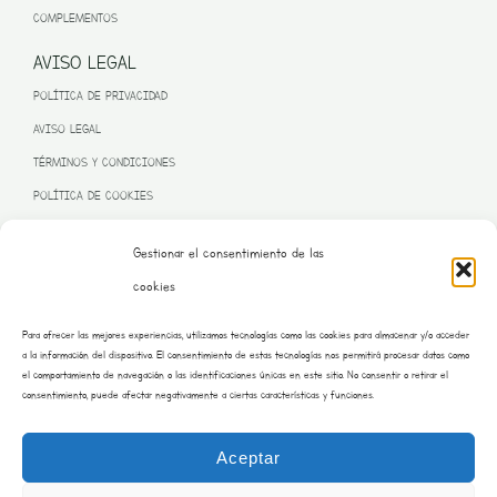
COMPLEMENTOS
AVISO LEGAL
POLÍTICA DE PRIVACIDAD
AVISO LEGAL
TÉRMINOS Y CONDICIONES
POLÍTICA DE COOKIES
Gestionar el consentimiento de las
cookies
PROGRAMA KIT DIGITAL FINANCIADO POR LA UNIÓN EUROPEA
Para ofrecer las mejores experiencias, utilizamos tecnologías como las cookies para almacenar y/o acceder
– NEXT GENERATION EU
a la información del dispositivo. El consentimiento de estas tecnologías nos permitirá procesar datos como
el comportamiento de navegación o las identificaciones únicas en este sitio. No consentir o retirar el
consentimiento, puede afectar negativamente a ciertas características y funciones.
Aceptar