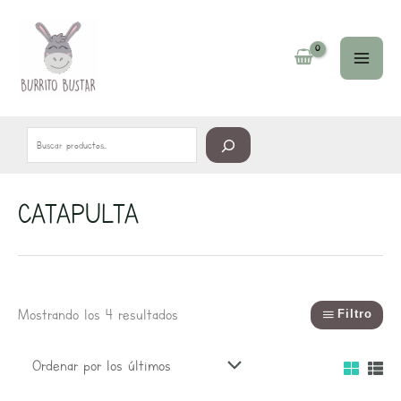
Ir
Buscar
al
contenido
CATAPULTA
Ordenado
por
los
últimos
Mostrando los 4 resultados
Filtro