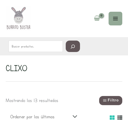
Ir
Buscar
al
contenido
CLIXO
Ordenado
por
los
últimos
Mostrando los 13 resultados
Filtro