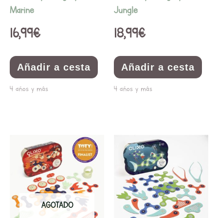
Marine
Jungle
16,99
€
18,99
€
Añadir a cesta
Añadir a cesta
4 años y más
4 años y más
AGOTADO