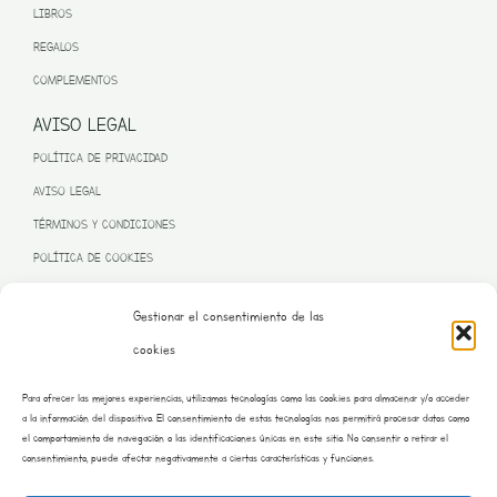
LIBROS
REGALOS
COMPLEMENTOS
AVISO LEGAL
POLÍTICA DE PRIVACIDAD
AVISO LEGAL
TÉRMINOS Y CONDICIONES
POLÍTICA DE COOKIES
Gestionar el consentimiento de las
cookies
PROGRAMA KIT DIGITAL FINANCIADO POR LA UNIÓN EUROPEA
Para ofrecer las mejores experiencias, utilizamos tecnologías como las cookies para almacenar y/o acceder
– NEXT GENERATION EU
a la información del dispositivo. El consentimiento de estas tecnologías nos permitirá procesar datos como
el comportamiento de navegación o las identificaciones únicas en este sitio. No consentir o retirar el
consentimiento, puede afectar negativamente a ciertas características y funciones.