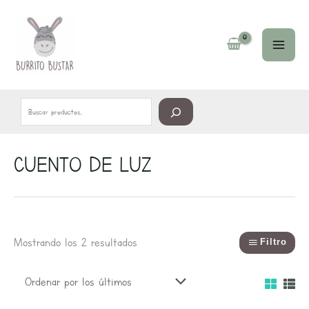
Ir
Buscar
al
contenido
CUENTO DE LUZ
Ordenado
por
los
últimos
Mostrando los 2 resultados
Filtro