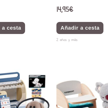
14,95
€
 a cesta
Añadir a cesta
2 años y más