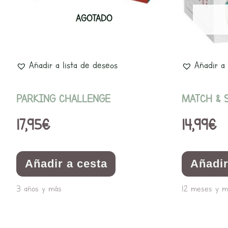
AGOTADO
Añadir a lista de deseos
Añadir a 
PARKING CHALLENGE
MATCH & 
17,95
€
14,99
€
Añadir a cesta
Añadir
3 años y más
12 meses y m