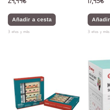
29,99
€
17,95
€
Añadir a cesta
Añadir
3 años y más
3 años y más