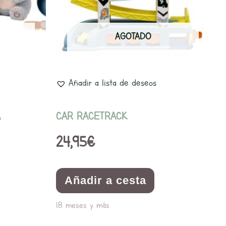
AGOTADO
Añadir a lista de deseos
A
CAR RACETRACK
24,95
€
Añadir a cesta
18 meses y más