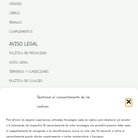
CRIANZA
LIBROS
REGALOS
COMPLEMENTOS
AVISO LEGAL
POLÍTICA DE PRIVACIDAD
AVISO LEGAL
TÉRMINOS Y CONDICIONES
POLÍTICA DE COOKIES
Gestionar el consentimiento de las
cookies
PROGRAMA KIT DIGITAL FINANCIADO POR LA UNIÓN EUROPEA
Para ofrecer las mejores experiencias, utilizamos tecnologías como las cookies para almacenar y/o acceder
– NEXT GENERATION EU
a la información del dispositivo. El consentimiento de estas tecnologías nos permitirá procesar datos como
el comportamiento de navegación o las identificaciones únicas en este sitio. No consentir o retirar el
consentimiento, puede afectar negativamente a ciertas características y funciones.