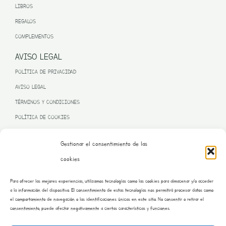
LIBROS
REGALOS
COMPLEMENTOS
AVISO LEGAL
POLÍTICA DE PRIVACIDAD
AVISO LEGAL
TÉRMINOS Y CONDICIONES
POLÍTICA DE COOKIES
Gestionar el consentimiento de las
cookies
PROGRAMA KIT DIGITAL FINANCIADO POR LA UNIÓN EUROPEA
Para ofrecer las mejores experiencias, utilizamos tecnologías como las cookies para almacenar y/o acceder
– NEXT GENERATION EU
a la información del dispositivo. El consentimiento de estas tecnologías nos permitirá procesar datos como
el comportamiento de navegación o las identificaciones únicas en este sitio. No consentir o retirar el
consentimiento, puede afectar negativamente a ciertas características y funciones.