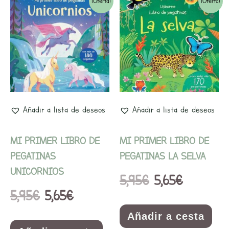
El
El
El
El
¡Oferta!
¡Oferta!
precio
precio
precio
precio
original
actual
original
actual
era:
es:
era:
es:
5,95€.
5,65€.
5,95€.
5,65€.
Añadir a lista de deseos
Añadir a lista de deseos
MI PRIMER LIBRO DE
MI PRIMER LIBRO DE
PEGATINAS
PEGATINAS LA SELVA
UNICORNIOS
5,95
€
5,65
€
5,95
€
5,65
€
Añadir a cesta