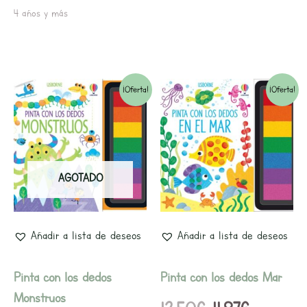
4 años y más
El
El
El
El
¡Oferta!
¡Oferta!
precio
precio
precio
precio
original
actual
original
actual
era:
es:
era:
es:
AGOTADO
11,50€.
10,95€.
12,50€.
11,87€.
Añadir a lista de deseos
Añadir a lista de deseos
Pinta con los dedos
Pinta con los dedos Mar
Monstruos