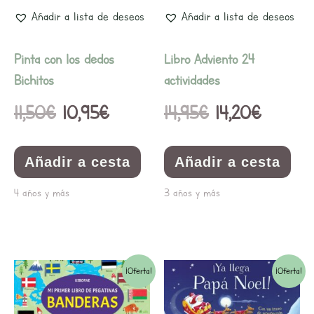
Añadir a lista de deseos
Añadir a lista de deseos
Pinta con los dedos
Libro Adviento 24
Bichitos
actividades
11,50
€
10,95
€
14,95
€
14,20
€
Añadir a cesta
Añadir a cesta
4 años y más
3 años y más
El
El
El
El
¡Oferta!
¡Oferta!
precio
precio
precio
precio