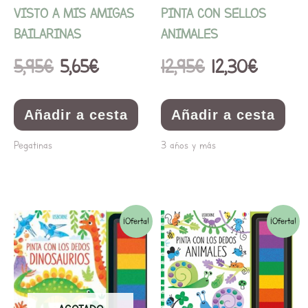
VISTO A MIS AMIGAS
PINTA CON SELLOS
BAILARINAS
ANIMALES
5,95
€
5,65
€
12,95
€
12,30
€
Añadir a cesta
Añadir a cesta
Pegatinas
3 años y más
El
El
El
El
¡Oferta!
¡Oferta!
precio
precio
precio
precio
original
actual
original
actual