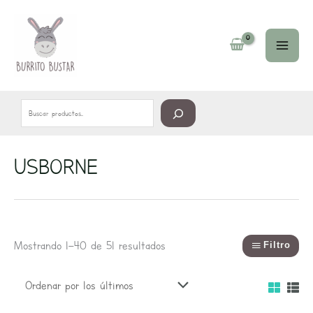
Ir
Buscar
al
contenido
USBORNE
Ordenado
por
los
últimos
Mostrando 1–40 de 51 resultados
Filtro