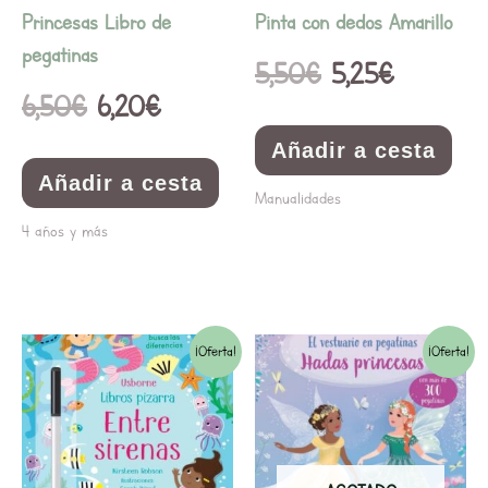
Princesas Libro de
Pinta con dedos Amarillo
pegatinas
5,50
€
5,25
€
6,50
€
6,20
€
Añadir a cesta
Añadir a cesta
Manualidades
4 años y más
El
El
El
El
¡Oferta!
¡Oferta!
precio
precio
precio
precio
original
actual
original
actual