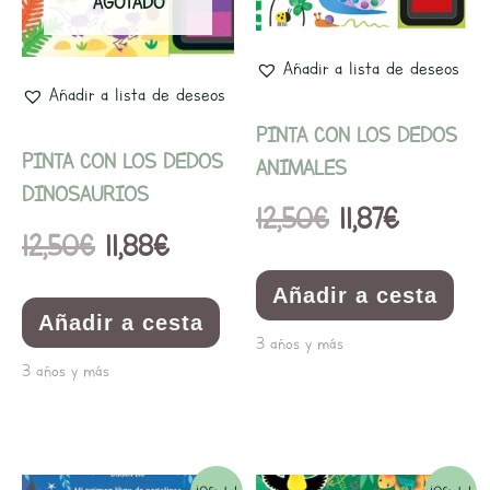
era:
es:
era:
es:
AGOTADO
12,50€.
11,88€.
12,50€.
11,87€.
Añadir a lista de deseos
Añadir a lista de deseos
PINTA CON LOS DEDOS
PINTA CON LOS DEDOS
ANIMALES
DINOSAURIOS
12,50
€
11,87
€
12,50
€
11,88
€
Añadir a cesta
Añadir a cesta
3 años y más
3 años y más