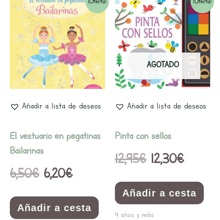
El
El
El
El
¡Oferta!
¡Oferta!
precio
precio
precio
precio
original
actual
original
actual
era:
es:
era:
es:
AGOTADO
6,50€.
6,20€.
12,95€.
12,30€.
Añadir a lista de deseos
Añadir a lista de deseos
El vestuario en pegatinas
Pinta con sellos
Bailarinas
12,95
€
12,30
€
6,50
€
6,20
€
Añadir a cesta
Añadir a cesta
4 años y más