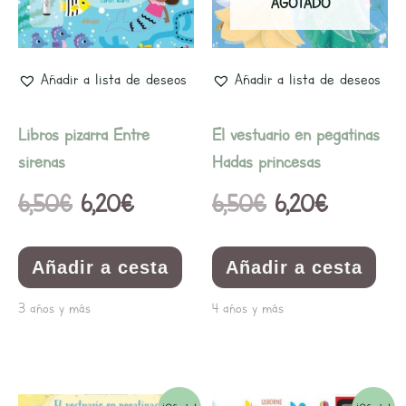
era:
es:
era:
es:
AGOTADO
6,50€.
6,20€.
6,50€.
6,20€.
Añadir a lista de deseos
Añadir a lista de deseos
Libros pizarra Entre
El vestuario en pegatinas
sirenas
Hadas princesas
6,50
€
6,20
€
6,50
€
6,20
€
Añadir a cesta
Añadir a cesta
3 años y más
4 años y más