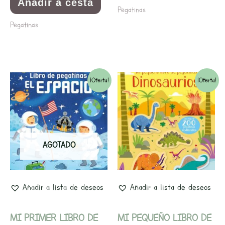
Añadir a cesta
Pegatinas
Pegatinas
El
El
El
El
¡Oferta!
¡Oferta!
precio
precio
precio
precio
original
actual
original
actual
era:
es:
era:
es:
AGOTADO
5,95€.
5,65€.
5,95€.
5,65€.
Añadir a lista de deseos
Añadir a lista de deseos
MI PRIMER LIBRO DE
MI PEQUEÑO LIBRO DE