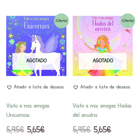
El
El
El
El
¡Oferta!
¡Oferta!
precio
precio
precio
precio
original
actual
original
actual
era:
es:
era:
es:
AGOTADO
AGOTADO
5,95€.
5,65€.
5,95€.
5,65€.
Añadir a lista de deseos
Añadir a lista de deseos
Visto a mis amigas
Visto a mis amigas Hadas
Unicornios
del arcoíris
5,95
€
5,65
€
5,95
€
5,65
€