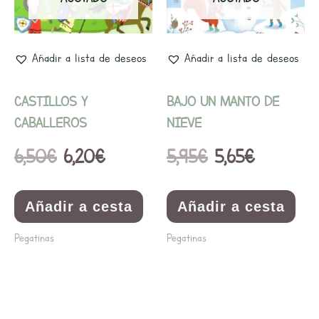
6,50€.
6,20€.
5,95€.
5,65€.
Añadir a lista de deseos
Añadir a lista de deseos
CASTILLOS Y
BAJO UN MANTO DE
CABALLEROS
NIEVE
6,50
€
6,20
€
5,95
€
5,65
€
Añadir a cesta
Añadir a cesta
Pegatinas
Pegatinas