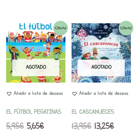
El
El
El
El
¡Oferta!
¡Oferta!
precio
precio
precio
precio
original
actual
original
actual
era:
es:
era:
es:
AGOTADO
AGOTADO
5,95€.
5,65€.
13,95€.
13,25€.
Añadir a lista de deseos
Añadir a lista de deseos
EL FÚTBOL PEGATINAS
EL CASCANUECES
5,95
€
5,65
€
13,95
€
13,25
€