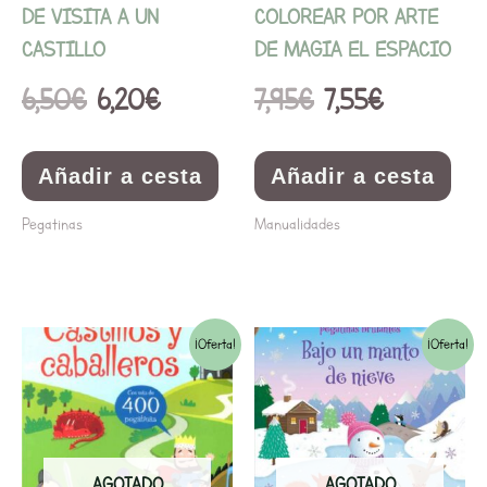
DE VISITA A UN
COLOREAR POR ARTE
CASTILLO
DE MAGIA EL ESPACIO
6,50
€
6,20
€
7,95
€
7,55
€
Añadir a cesta
Añadir a cesta
Pegatinas
Manualidades
El
El
El
El
¡Oferta!
¡Oferta!
precio
precio
precio
precio
original
actual
original
actual
era:
es:
era:
es:
AGOTADO
AGOTADO