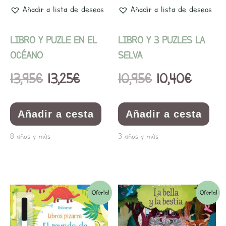
Añadir a lista de deseos
Añadir a lista de deseos
LIBRO Y PUZLE EN EL
LIBRO Y 3 PUZLES LA
OCÉANO
SELVA
13,95
€
13,25
€
10,95
€
10,40
€
Añadir a cesta
Añadir a cesta
8 años y más
3 años y más
El
El
El
El
¡Oferta!
¡Oferta!
precio
precio
precio
precio