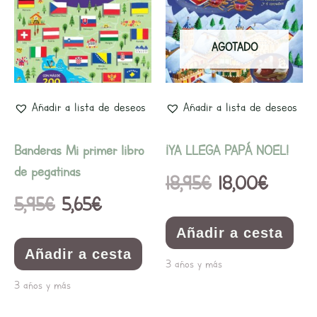
original
actual
original
actual
era:
es:
era:
es:
AGOTADO
5,95€.
5,65€.
18,95€.
18,00€
Añadir a lista de deseos
Añadir a lista de deseos
Banderas Mi primer libro
¡YA LLEGA PAPÁ NOEL!
de pegatinas
18,95
€
18,00
€
5,95
€
5,65
€
Añadir a cesta
Añadir a cesta
3 años y más
3 años y más