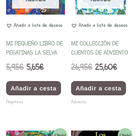
5,95€.
5,65€.
26,95€.
25,60
Añadir a lista de deseos
Añadir a lista de deseos
MI PEQUEÑO LIBRO DE
MI COLLECCIÓN DE
PEGATINAS LA SELVA
CUENTOS DE ADVIENTO
5,95
€
5,65
€
26,95
€
25,60
€
Añadir a cesta
Añadir a cesta
Pegatinas
Adviento
¡Oferta!
¡Oferta!