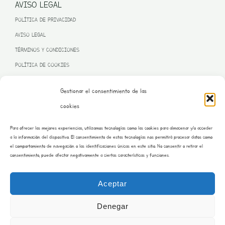
AVISO LEGAL
POLÍTICA DE PRIVACIDAD
AVISO LEGAL
TÉRMINOS Y CONDICIONES
POLÍTICA DE COOKIES
Gestionar el consentimiento de las
cookies
PROGRAMA KIT DIGITAL FINANCIADO POR LA UNIÓN EUROPEA
Para ofrecer las mejores experiencias, utilizamos tecnologías como las cookies para almacenar y/o acceder
– NEXT GENERATION EU
a la información del dispositivo. El consentimiento de estas tecnologías nos permitirá procesar datos como
el comportamiento de navegación o las identificaciones únicas en este sitio. No consentir o retirar el
consentimiento, puede afectar negativamente a ciertas características y funciones.
Aceptar
Denegar