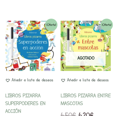
El
El
El
El
¡Oferta!
¡Oferta!
precio
precio
precio
precio
original
actual
original
actual
era:
es:
era:
es:
AGOTADO
6,50€.
6,20€.
6,50€.
6,20€.
Añadir a lista de deseos
Añadir a lista de deseos
LIBROS PIZARRA
LIBROS PIZARRA ENTRE
SUPERPODERES EN
MASCOTAS
ACCIÓN
6,50
€
6,20
€