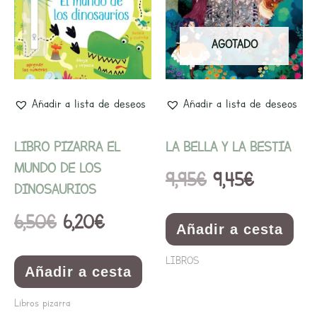
original
actual
original
actual
era:
es:
era:
es:
AGOTADO
6,50€.
6,20€.
9,95€.
9,45€.
Añadir a lista de deseos
Añadir a lista de deseos
LIBRO PIZARRA EL
LA BELLA Y LA BESTIA
MUNDO DE LOS
9,95
€
9,45
€
DINOSAURIOS
6,50
€
6,20
€
Añadir a cesta
LIBROS
Añadir a cesta
Libros pizarra