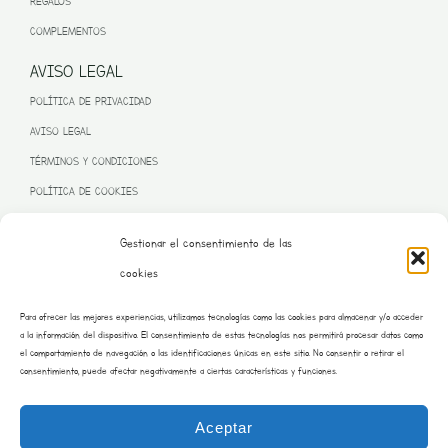
REGALOS
COMPLEMENTOS
AVISO LEGAL
POLÍTICA DE PRIVACIDAD
AVISO LEGAL
TÉRMINOS Y CONDICIONES
POLÍTICA DE COOKIES
Gestionar el consentimiento de las
cookies
PROGRAMA KIT DIGITAL FINANCIADO POR LA UNIÓN EUROPEA
Para ofrecer las mejores experiencias, utilizamos tecnologías como las cookies para almacenar y/o acceder
– NEXT GENERATION EU
a la información del dispositivo. El consentimiento de estas tecnologías nos permitirá procesar datos como
el comportamiento de navegación o las identificaciones únicas en este sitio. No consentir o retirar el
consentimiento, puede afectar negativamente a ciertas características y funciones.
Aceptar