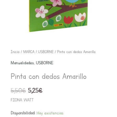
El
El
Pinta
Inicio
/
MARCA
/
USBORNE
/ Pinta con dedos Amarillo
precio
precio
con
Manualidades
,
USBORNE
original
actual
dedos
era:
es:
Pinta con dedos Amarillo
Amarillo
5,50€.
5,25€.
cantidad
5,50
€
5,25
€
FIONA WATT
Disponibilidad:
Hay existencias