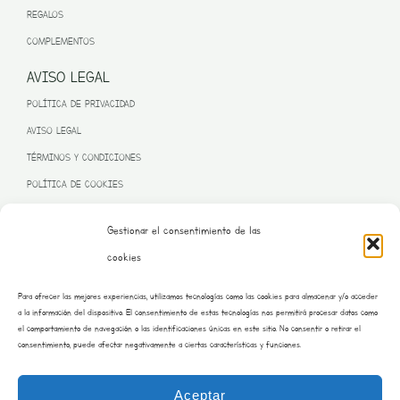
REGALOS
COMPLEMENTOS
AVISO LEGAL
POLÍTICA DE PRIVACIDAD
AVISO LEGAL
TÉRMINOS Y CONDICIONES
POLÍTICA DE COOKIES
Gestionar el consentimiento de las
cookies
PROGRAMA KIT DIGITAL FINANCIADO POR LA UNIÓN EUROPEA
Para ofrecer las mejores experiencias, utilizamos tecnologías como las cookies para almacenar y/o acceder
– NEXT GENERATION EU
a la información del dispositivo. El consentimiento de estas tecnologías nos permitirá procesar datos como
el comportamiento de navegación o las identificaciones únicas en este sitio. No consentir o retirar el
consentimiento, puede afectar negativamente a ciertas características y funciones.
Aceptar