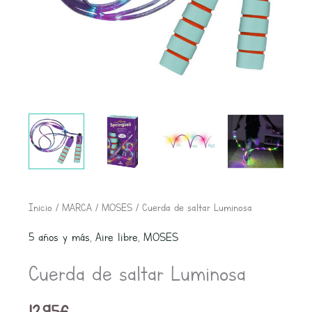
Cuerda
Inicio
/
MARCA
/
MOSES
/ Cuerda de saltar Luminosa
de
5 años y más
,
Aire libre
,
MOSES
saltar
Cuerda de saltar Luminosa
Luminosa
cantidad
12,95
€