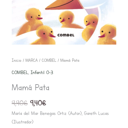
El
El
Inicio
/
MARCA
/
COMBEL
/ Mamá Pata
precio
precio
COMBEL
,
Infantil 0-3
original
actual
era:
es:
Mamá Pata
9,90€.
9,40€.
9,90
€
9,40
€
María del Mar Benegas Ortiz (Autor), Gareth Lucas
(Ilustrador)