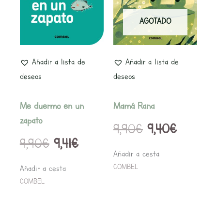
original
actual
original
actual
AGOTADO
era:
es:
era:
es:
9,90€.
9,41€.
9,90€.
9,40€.
Añadir a lista de
Añadir a lista de
deseos
deseos
Me duermo en un
Mamá Rana
zapato
9,90
€
9,40
€
9,90
€
9,41
€
Añadir a cesta
COMBEL
Añadir a cesta
COMBEL