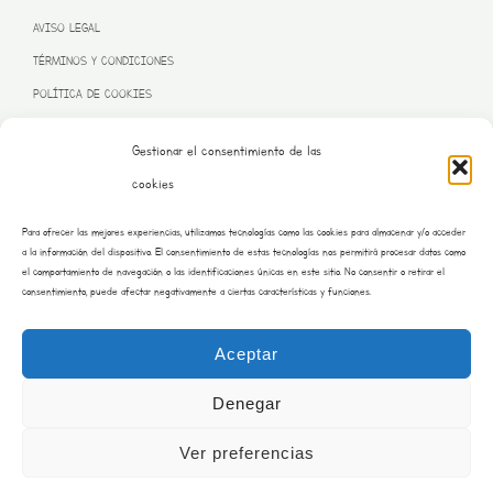
AVISO LEGAL
TÉRMINOS Y CONDICIONES
POLÍTICA DE COOKIES
Gestionar el consentimiento de las
cookies
PROGRAMA KIT DIGITAL FINANCIADO POR LA UNIÓN EUROPEA
Para ofrecer las mejores experiencias, utilizamos tecnologías como las cookies para almacenar y/o acceder
– NEXT GENERATION EU
a la información del dispositivo. El consentimiento de estas tecnologías nos permitirá procesar datos como
el comportamiento de navegación o las identificaciones únicas en este sitio. No consentir o retirar el
consentimiento, puede afectar negativamente a ciertas características y funciones.
Aceptar
Denegar
Ver preferencias
Copyright © 2026 Burrito Bustar | Desarrollado por saraimateos.es