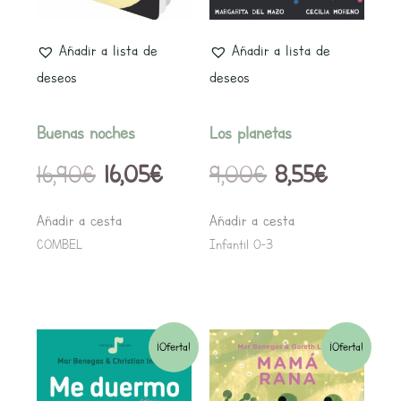
16,90€.
16,05€.
9,00€.
8,55€.
Añadir a lista de
Añadir a lista de
deseos
deseos
Buenas noches
Los planetas
16,90
€
16,05
€
9,00
€
8,55
€
Añadir a cesta
Añadir a cesta
COMBEL
Infantil 0-3
El
El
El
El
¡Oferta!
¡Oferta!
precio
precio
precio
precio