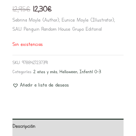
12,95
€
12,30
€
Sabrina Moyle (Author), Eunice Moyle (Illustrator),
S.A.U. Penguin Random House Grupo Editorial
Sin existencias
SKU:
9788427237391
Categorías:
2 años y más
,
Halloween
,
Infantil 0-3
Añadir a lista de deseos
Descripción