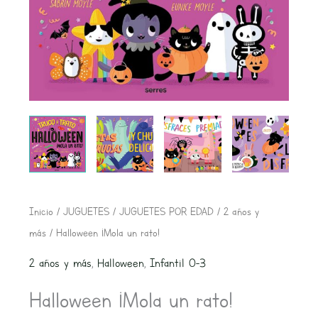
El
El
Inicio
/
JUGUETES
/
JUGUETES POR EDAD
/
2 años y
precio
precio
más
/ Halloween ¡Mola un rato!
original
actual
2 años y más
,
Halloween
,
Infantil 0-3
era:
es:
12,95€.
12,30€.
Halloween ¡Mola un rato!