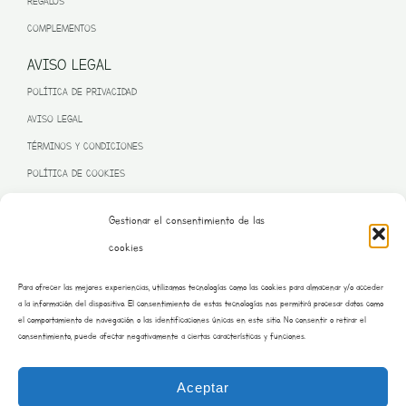
REGALOS
COMPLEMENTOS
AVISO LEGAL
POLÍTICA DE PRIVACIDAD
AVISO LEGAL
TÉRMINOS Y CONDICIONES
POLÍTICA DE COOKIES
Gestionar el consentimiento de las
cookies
PROGRAMA KIT DIGITAL FINANCIADO POR LA UNIÓN EUROPEA
Para ofrecer las mejores experiencias, utilizamos tecnologías como las cookies para almacenar y/o acceder
– NEXT GENERATION EU
a la información del dispositivo. El consentimiento de estas tecnologías nos permitirá procesar datos como
el comportamiento de navegación o las identificaciones únicas en este sitio. No consentir o retirar el
consentimiento, puede afectar negativamente a ciertas características y funciones.
Aceptar