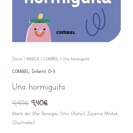
El
El
Una
Inicio
/
MARCA
/
COMBEL
/ Una hormiguita
precio
precio
hormiguita
COMBEL
,
Infantil 0-3
original
actual
cantidad
era:
es:
Una hormiguita
9,90€.
9,40€.
9,90
€
9,40
€
María del Mar Benegas Ortiz (Autor), Zuzanna Mlotek
(Ilustrador)