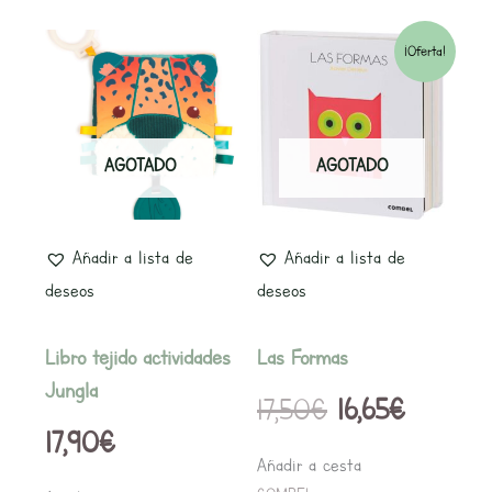
El
El
¡Oferta!
precio
precio
original
actual
AGOTADO
AGOTADO
era:
es:
17,50€.
16,65€.
Añadir a lista de
Añadir a lista de
deseos
deseos
Libro tejido actividades
Las Formas
Jungla
17,50
€
16,65
€
17,90
€
Añadir a cesta