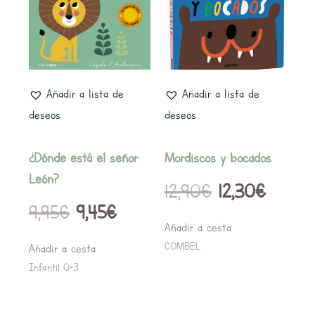
original
actual
original
actual
era:
es:
era:
es:
9,95€.
9,45€.
12,90€.
12,30€.
Añadir a lista de
Añadir a lista de
deseos
deseos
¿Dónde está el señor
Mordiscos y bocados
León?
12,90
€
12,30
€
9,95
€
9,45
€
Añadir a cesta
COMBEL
Añadir a cesta
Infantil 0-3