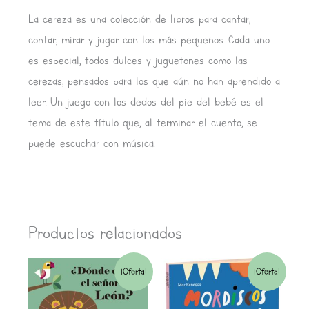
La cereza es una colección de libros para cantar,
contar, mirar y jugar con los más pequeños. Cada uno
es especial, todos dulces y juguetones como las
cerezas, pensados para los que aún no han aprendido a
leer. Un juego con los dedos del pie del bebé es el
tema de este título que, al terminar el cuento, se
puede escuchar con música.
Productos relacionados
El
El
El
El
¡Oferta!
¡Oferta!
precio
precio
precio
precio