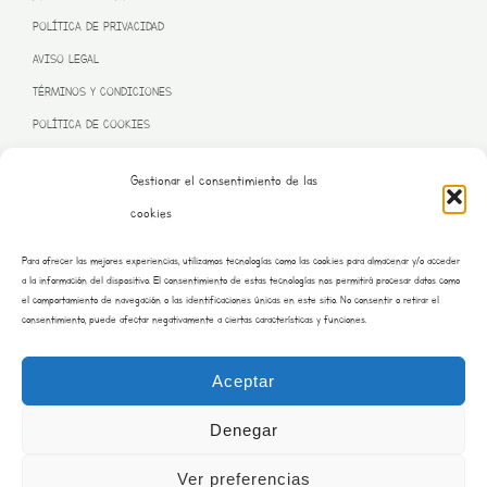
POLÍTICA DE PRIVACIDAD
AVISO LEGAL
TÉRMINOS Y CONDICIONES
POLÍTICA DE COOKIES
Gestionar el consentimiento de las
cookies
PROGRAMA KIT DIGITAL FINANCIADO POR LA UNIÓN EUROPEA
Para ofrecer las mejores experiencias, utilizamos tecnologías como las cookies para almacenar y/o acceder
– NEXT GENERATION EU
a la información del dispositivo. El consentimiento de estas tecnologías nos permitirá procesar datos como
el comportamiento de navegación o las identificaciones únicas en este sitio. No consentir o retirar el
consentimiento, puede afectar negativamente a ciertas características y funciones.
Aceptar
Denegar
Ver preferencias