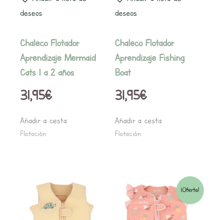
se
deseos
deseos
pueden
elegir
Chaleco Flotador
Chaleco Flotador
en
Aprendizaje Mermaid
Aprendizaje Fishing
la
Cats 1 a 2 años
Boat
página
31,95
€
31,95
€
de
producto
Añadir a cesta
Añadir a cesta
Flotación
Flotación
Rang
Este
Este
¡Oferta!
producto
producto
de
tiene
tiene