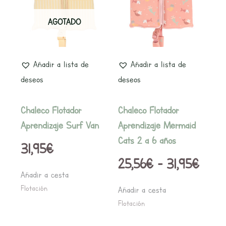
preci
múltiples
múltiples
AGOTADO
variantes.
variantes.
desd
Las
Las
25,5
opciones
opciones
Añadir a lista de
Añadir a lista de
hast
se
se
deseos
deseos
pueden
pueden
31,9
elegir
elegir
Chaleco Flotador
Chaleco Flotador
en
en
Aprendizaje Surf Van
Aprendizaje Mermaid
la
la
Cats 2 a 6 años
31,95
€
página
página
25,56
€
-
31,95
€
de
de
Añadir a cesta
producto
producto
Flotación
Añadir a cesta
Flotación