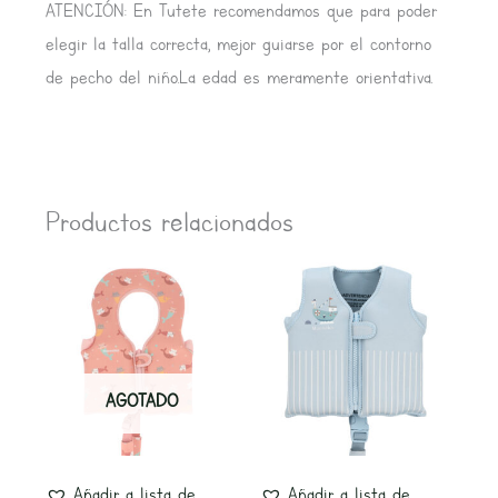
ATENCIÓN: En Tutete recomendamos que para poder
elegir la talla correcta, mejor guiarse por el contorno
de pecho del niño.La edad es meramente orientativa.
Productos relacionados
Este
producto
tiene
múltiples
AGOTADO
variantes.
Las
opciones
Añadir a lista de
Añadir a lista de