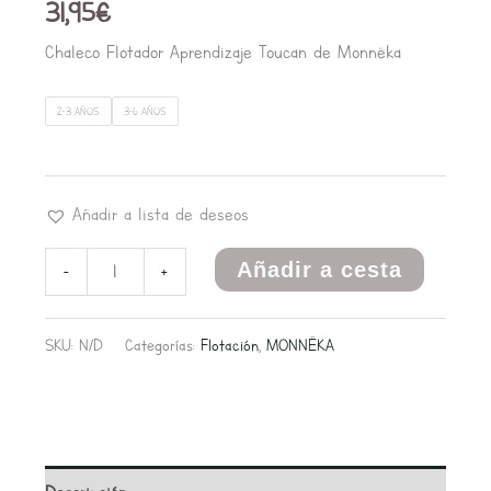
31,95
€
Chaleco Flotador Aprendizaje Toucan de Monnëka
2-3 AÑOS
3-6 AÑOS
Añadir a lista de deseos
Añadir a cesta
-
+
SKU:
N/D
Categorías:
Flotación
,
MONNËKA