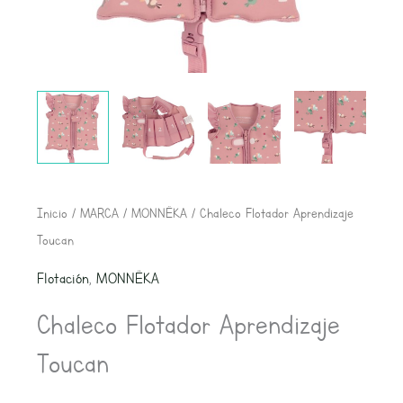
Chaleco
Inicio
/
MARCA
/
MONNËKA
/ Chaleco Flotador Aprendizaje
Flotador
Toucan
Aprendizaje
Flotación
,
MONNËKA
Toucan
Chaleco Flotador Aprendizaje
cantidad
Toucan