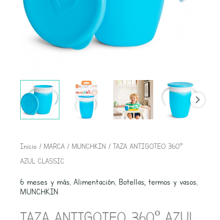
TAZA
Inicio
/
MARCA
/
MUNCHKIN
/ TAZA ANTIGOTEO 360º
ANTIGOTEO
AZUL CLASSIC
360º
6 meses y más
,
Alimentación
,
Botellas, termos y vasos
,
AZUL
MUNCHKIN
CLASSIC
TAZA ANTIGOTEO 360º AZUL
cantidad