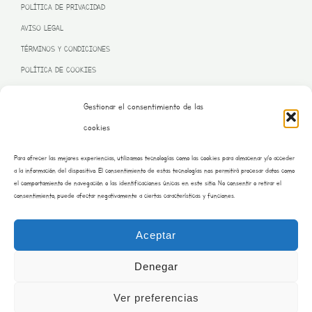
POLÍTICA DE PRIVACIDAD
AVISO LEGAL
TÉRMINOS Y CONDICIONES
POLÍTICA DE COOKIES
Gestionar el consentimiento de las
cookies
PROGRAMA KIT DIGITAL FINANCIADO POR LA UNIÓN EUROPEA
Para ofrecer las mejores experiencias, utilizamos tecnologías como las cookies para almacenar y/o acceder
– NEXT GENERATION EU
a la información del dispositivo. El consentimiento de estas tecnologías nos permitirá procesar datos como
el comportamiento de navegación o las identificaciones únicas en este sitio. No consentir o retirar el
consentimiento, puede afectar negativamente a ciertas características y funciones.
Aceptar
Denegar
Ver preferencias