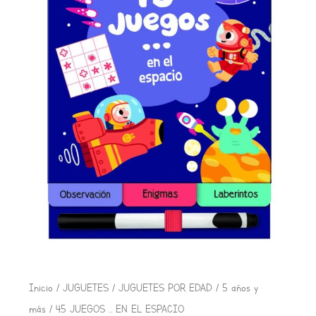
El
El
45
Inicio
/
JUGUETES
/
JUGUETES POR EDAD
/
5 años y
precio
precio
JUEGOS
más
/ 45 JUEGOS … EN EL ESPACIO