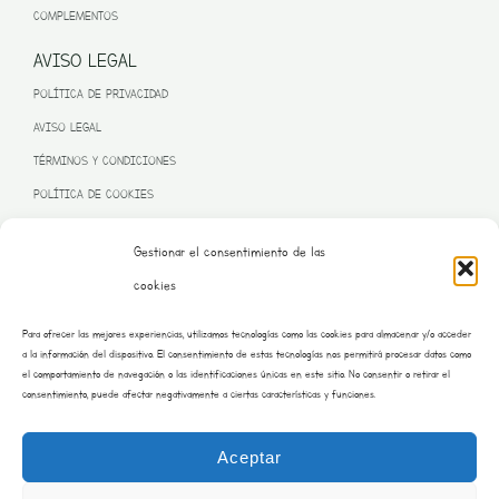
COMPLEMENTOS
AVISO LEGAL
POLÍTICA DE PRIVACIDAD
AVISO LEGAL
TÉRMINOS Y CONDICIONES
POLÍTICA DE COOKIES
Gestionar el consentimiento de las
cookies
PROGRAMA KIT DIGITAL FINANCIADO POR LA UNIÓN EUROPEA
Para ofrecer las mejores experiencias, utilizamos tecnologías como las cookies para almacenar y/o acceder
– NEXT GENERATION EU
a la información del dispositivo. El consentimiento de estas tecnologías nos permitirá procesar datos como
el comportamiento de navegación o las identificaciones únicas en este sitio. No consentir o retirar el
consentimiento, puede afectar negativamente a ciertas características y funciones.
Aceptar