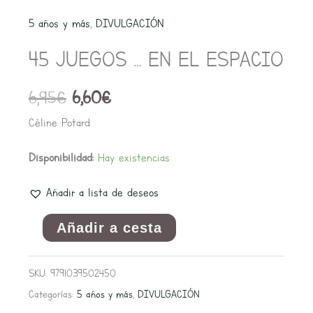
original
actual
...
5 años y más
,
DIVULGACIÓN
era:
es:
EN
6,95€.
6,60€.
45 JUEGOS … EN EL ESPACIO
EL
ESPACIO
6,95
€
6,60
€
cantidad
Cèline Potard
Disponibilidad:
Hay existencias
Añadir a lista de deseos
Añadir a cesta
SKU:
9791039502450
Categorías:
5 años y más
,
DIVULGACIÓN