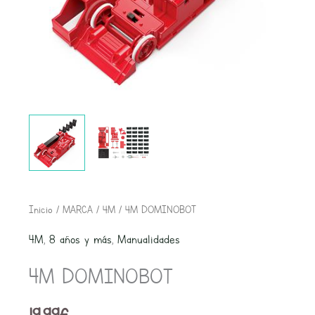
4M
Inicio
/
MARCA
/
4M
/ 4M DOMINOBOT
DOMINOBOT
4M
,
8 años y más
,
Manualidades
cantidad
4M DOMINOBOT
19,99
€