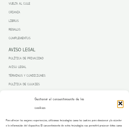
VUELTA AL COLE
CRIANZA
LIBROS
REGALOS
COMPLEMENTOS
AVISO LEGAL
POLÍTICA DE PRIVACIDAD
AVISO LEGAL
TÉRMINOS Y CONDICIONES
POLÍTICA DE COOKIES
Gestionar el consentimiento de las
cookies
PROGRAMA KIT DIGITAL FINANCIADO POR LA UNIÓN EUROPEA
Para ofrecer las mejores experiencias, utilizamos tecnologías como las cookies para almacenar y/o acceder
– NEXT GENERATION EU
a la información del dispositivo. El consentimiento de estas tecnologías nos permitirá procesar datos como