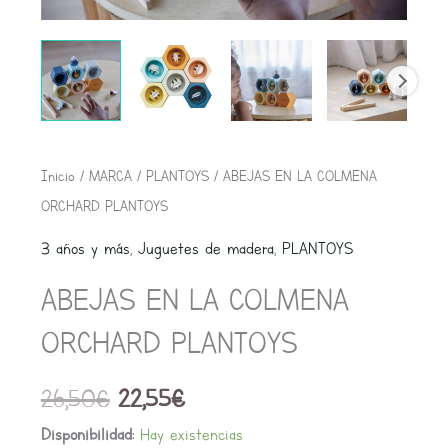
El
El
ABEJAS
Inicio
/
MARCA
/
PLANTOYS
/ ABEJAS EN LA COLMENA
precio
precio
EN
ORCHARD PLANTOYS
original
actual
LA
3 años y más
,
Juguetes de madera
,
PLANTOYS
era:
es:
COLMENA
26,50€.
22,55€.
ABEJAS EN LA COLMENA
ORCHARD
PLANTOYS
ORCHARD PLANTOYS
cantidad
26,50
€
22,55
€
Disponibilidad:
Hay existencias