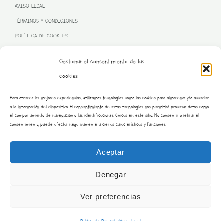
AVISO LEGAL
TÉRMINOS Y CONDICIONES
POLÍTICA DE COOKIES
Gestionar el consentimiento de las
cookies
PROGRAMA KIT DIGITAL FINANCIADO POR LA UNIÓN EUROPEA
Para ofrecer las mejores experiencias, utilizamos tecnologías como las cookies para almacenar y/o acceder
– NEXT GENERATION EU
a la información del dispositivo. El consentimiento de estas tecnologías nos permitirá procesar datos como
el comportamiento de navegación o las identificaciones únicas en este sitio. No consentir o retirar el
consentimiento, puede afectar negativamente a ciertas características y funciones.
Aceptar
Denegar
Ver preferencias
Copyright © 2026 Burrito Bustar | Desarrollado por saraimateos.es
Politica de Privacidad
Aviso Legal