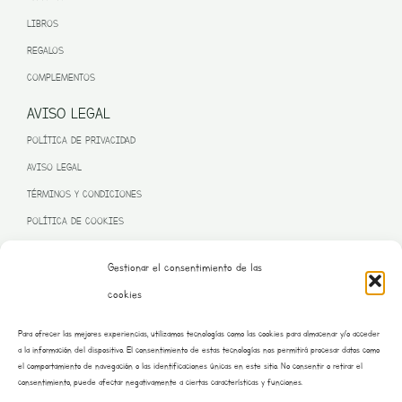
LIBROS
REGALOS
COMPLEMENTOS
AVISO LEGAL
POLÍTICA DE PRIVACIDAD
AVISO LEGAL
TÉRMINOS Y CONDICIONES
POLÍTICA DE COOKIES
Gestionar el consentimiento de las
cookies
PROGRAMA KIT DIGITAL FINANCIADO POR LA UNIÓN EUROPEA
Para ofrecer las mejores experiencias, utilizamos tecnologías como las cookies para almacenar y/o acceder
– NEXT GENERATION EU
a la información del dispositivo. El consentimiento de estas tecnologías nos permitirá procesar datos como
el comportamiento de navegación o las identificaciones únicas en este sitio. No consentir o retirar el
consentimiento, puede afectar negativamente a ciertas características y funciones.