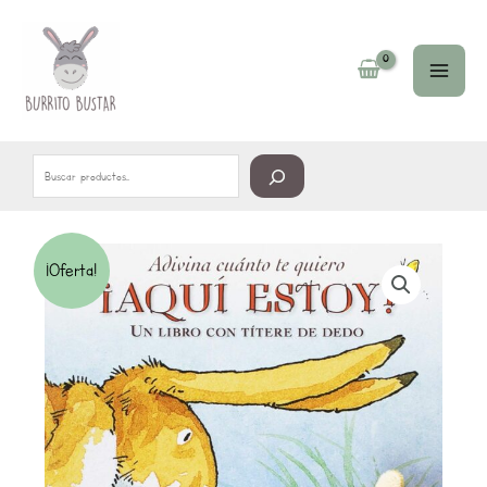
Ir
Buscar
al
contenido
¡Oferta!