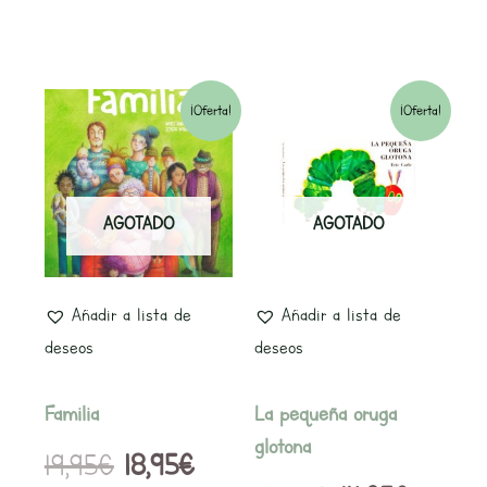
El
El
El
El
¡Oferta!
¡Oferta!
precio
precio
precio
precio
original
actual
original
actual
AGOTADO
AGOTADO
era:
es:
era:
es:
19,95€.
18,95€.
15,00€.
14,25€.
Añadir a lista de
Añadir a lista de
deseos
deseos
Familia
La pequeña oruga
glotona
19,95
€
18,95
€