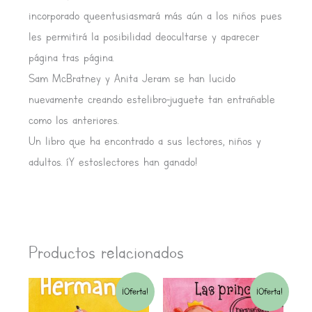
incorporado queentusiasmará más aún a los niños pues
les permitirá la posibilidad deocultarse y aparecer
página tras página.
Sam McBratney y Anita Jeram se han lucido
nuevamente creando estelibro-juguete tan entrañable
como los anteriores.
Un libro que ha encontrado a sus lectores, niños y
adultos. íY estoslectores han ganado!
Productos relacionados
El
El
El
El
¡Oferta!
¡Oferta!