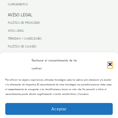
COMPLEMENTOS
AVISO LEGAL
POLÍTICA DE PRIVACIDAD
AVISO LEGAL
TÉRMINOS Y CONDICIONES
POLÍTICA DE COOKIES
Gestionar el consentimiento de las
cookies
PROGRAMA KIT DIGITAL FINANCIADO POR LA UNIÓN EUROPEA
Para ofrecer las mejores experiencias, utilizamos tecnologías como las cookies para almacenar y/o acceder
– NEXT GENERATION EU
a la información del dispositivo. El consentimiento de estas tecnologías nos permitirá procesar datos como
el comportamiento de navegación o las identificaciones únicas en este sitio. No consentir o retirar el
consentimiento, puede afectar negativamente a ciertas características y funciones.
Aceptar