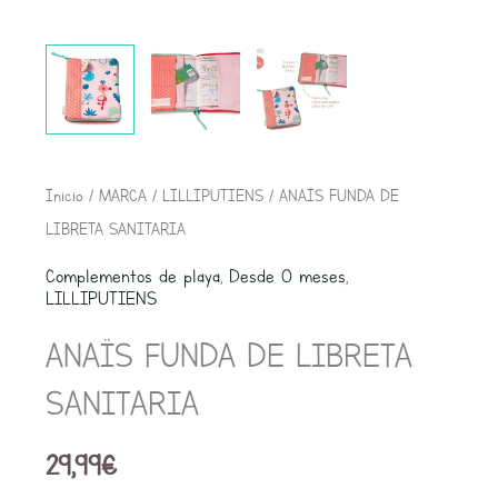
ANAÏS
Inicio
/
MARCA
/
LILLIPUTIENS
/ ANAÏS FUNDA DE
FUNDA
LIBRETA SANITARIA
DE
Complementos de playa
,
Desde 0 meses
,
LIBRETA
LILLIPUTIENS
SANITARIA
ANAÏS FUNDA DE LIBRETA
cantidad
SANITARIA
29,99
€