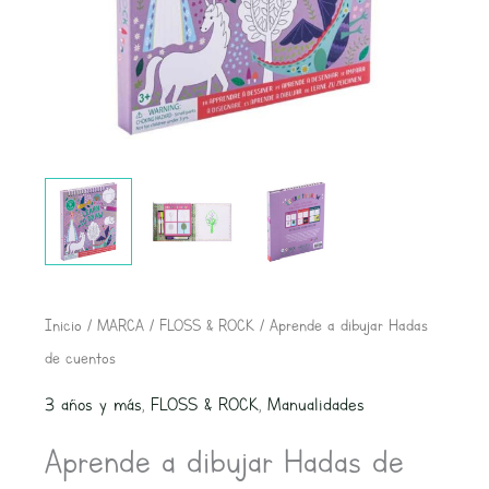
Aprende
Inicio
/
MARCA
/
FLOSS & ROCK
/ Aprende a dibujar Hadas
a
de cuentos
dibujar
3 años y más
,
FLOSS & ROCK
,
Manualidades
Hadas
Aprende a dibujar Hadas de
de
cuentos