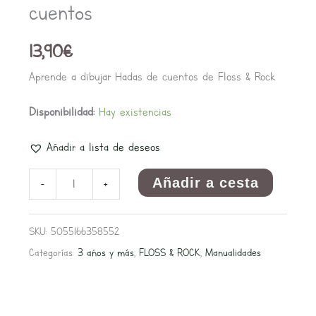
cuentos
cantidad
13,90
€
Aprende a dibujar Hadas de cuentos de Floss & Rock
Disponibilidad:
Hay existencias
Añadir a lista de deseos
Añadir a cesta
-
+
SKU:
5055166358552
Categorías:
3 años y más
,
FLOSS & ROCK
,
Manualidades