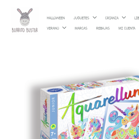
Ir
al
HALLOWEEN
JUGUETES
CRIANZA
LI
contenido
VERANO
MARCAS
REBAJAS
MI CUENTA