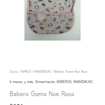
Babero
Inicio
/
MARCA
/
MAMIMUAC
/ Babero Goma Noe Rosa
Goma
6 meses y más
,
Alimentación
,
BABEROS
,
MAMIMUAC
Noe
Babero Goma Noe Rosa
Rosa
cantidad