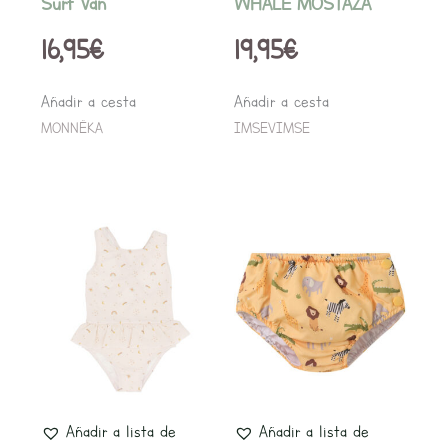
Surf Van
WHALE MOSTAZA
la
la
16,95
€
19,95
€
página
página
de
de
Añadir a cesta
Añadir a cesta
producto
producto
MONNËKA
IMSEVIMSE
Rang
Este
Este
producto
producto
de
tiene
tiene
precio
múltiples
múltiples
variantes.
variantes.
desde
Las
Las
16,95
opciones
opciones
Añadir a lista de
Añadir a lista de
hasta
se
se