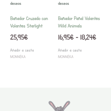
deseos
deseos
pueden
pueden
18,24
elegir
elegir
Bañador Cruzado con
Bañador Pañal Volantes
en
en
Volantes Starlight
Wild Animals
la
la
25,95
€
16,95
€
-
18,24
€
página
página
de
de
Añadir a cesta
Añadir a cesta
producto
producto
MONNËKA
MONNËKA