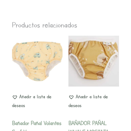
Productos relacionados
Este
Este
producto
producto
tiene
tiene
múltiples
múltiples
variantes.
variantes.
Las
Las
opciones
opciones
Añadir a lista de
Añadir a lista de
se
se
deseos
deseos
pueden
pueden
elegir
elegir
Bañador Pañal Volantes
BAÑADOR PAÑAL
en
en