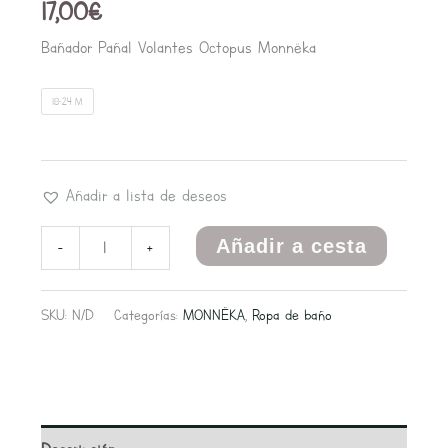
17,00
€
Bañador Pañal Volantes Octopus Monnëka
18-24 M
Añadir a lista de deseos
Añadir a cesta
-
+
SKU:
N/D
Categorías:
MONNËKA
,
Ropa de baño