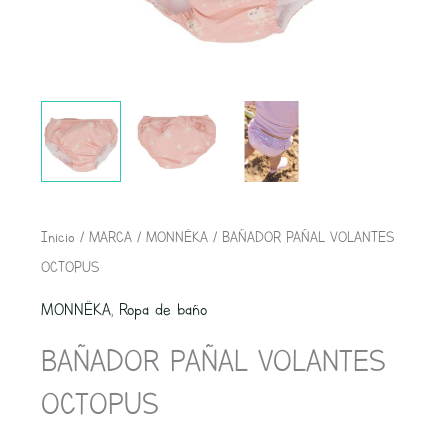
BAÑADOR
Inicio
/
MARCA
/
MONNËKA
/ BAÑADOR PAÑAL VOLANTES
PAÑAL
OCTOPUS
VOLANTES
MONNËKA
,
Ropa de baño
OCTOPUS
BAÑADOR PAÑAL VOLANTES
cantidad
OCTOPUS