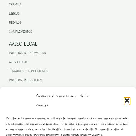
CRIANZA
LIBROS
REGALOS
COMPLEMENTOS
AVISO LEGAL
POLÍTICA DE PRIVACIDAD
AVISO LEGAL
TÉRMINOS Y CONDICIONES
POLÍTICA DE COOKIES
Gestionar el consentimiento de las
cookies
PROGRAMA KIT DIGITAL FINANCIADO POR LA UNIÓN EUROPEA
Para ofrecer las mejores experiencias, utilizamos tecnologías como las cookies para almacenar y/o acceder
– NEXT GENERATION EU
a la información del dispositivo. El consentimiento de estas tecnologías nos permitirá procesar datos como
el comportamiento de navegación o las identificaciones únicas en este sitio. No consentir o retirar el
consentimiento, puede afectar negativamente a ciertas características y funciones.