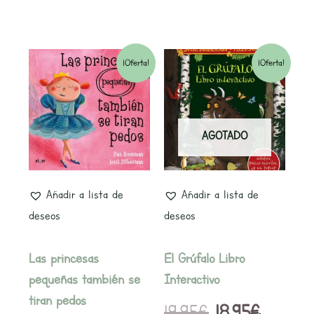
El
El
El
El
¡Oferta!
¡Oferta!
precio
precio
precio
precio
original
actual
original
actual
AGOTADO
era:
es:
era:
es:
12,95€.
12,30€.
19,95€.
18,95€.
Añadir a lista de
Añadir a lista de
deseos
deseos
Las princesas
El Grúfalo Libro
pequeñas también se
Interactivo
tiran pedos
19,95
€
18,95
€