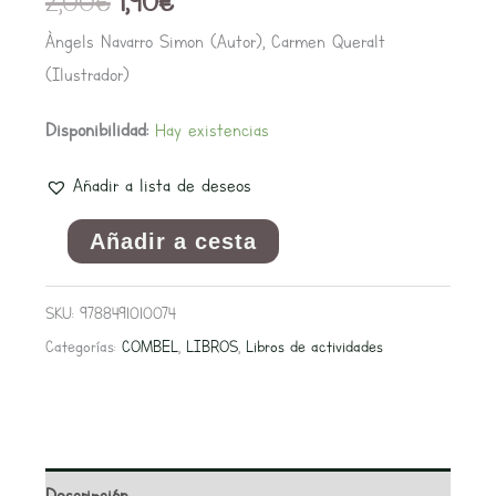
2,00
€
1,90
€
Àngels Navarro Simon (Autor), Carmen Queralt
(Ilustrador)
Disponibilidad:
Hay existencias
Añadir a lista de deseos
Añadir a cesta
SKU:
9788491010074
Categorías:
COMBEL
,
LIBROS
,
Libros de actividades
Descripción