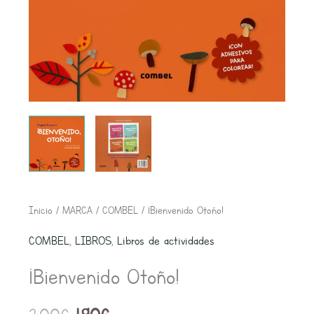
El
El
¡Bienvenido
Inicio
/
MARCA
/
COMBEL
/ ¡Bienvenido Otoño!
precio
precio
Otoño!
COMBEL
,
LIBROS
,
Libros de actividades
original
actual
cantidad
era:
es:
¡Bienvenido Otoño!
2,00€.
1,90€.