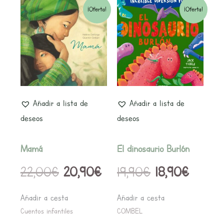
El
El
El
El
¡Oferta!
¡Oferta!
precio
precio
precio
precio
original
actual
original
actual
era:
es:
era:
es:
22,00€.
20,90€.
19,90€.
18,90€.
Añadir a lista de
Añadir a lista de
deseos
deseos
Mamá
El dinosaurio Burlón
22,00
€
20,90
€
19,90
€
18,90
€
Añadir a cesta
Añadir a cesta
Cuentos infantiles
COMBEL