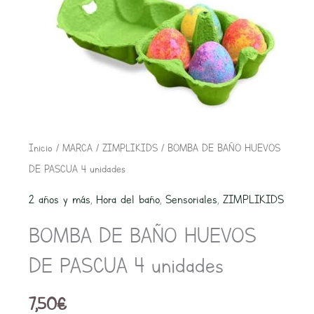
BOMBA
Inicio
/
MARCA
/
ZIMPLIKIDS
/ BOMBA DE BAÑO HUEVOS
DE
DE PASCUA 4 unidades
BAÑO
2 años y más
,
Hora del baño
,
Sensoriales
,
ZIMPLIKIDS
HUEVOS
BOMBA DE BAÑO HUEVOS
DE
PASCUA
DE PASCUA 4 unidades
4
unidades
7,50
€