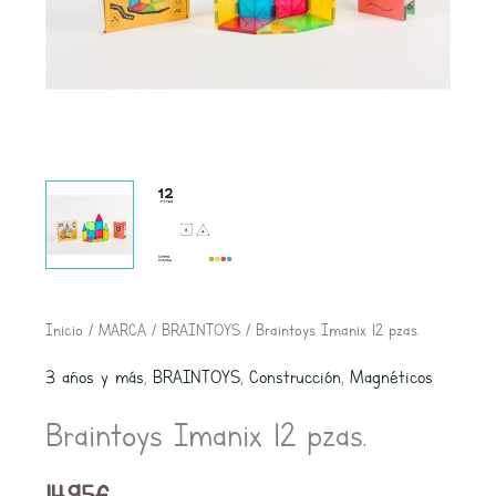
Braintoys
Inicio
/
MARCA
/
BRAINTOYS
/ Braintoys Imanix 12 pzas.
Imanix
3 años y más
,
BRAINTOYS
,
Construcción
,
Magnéticos
12
Braintoys Imanix 12 pzas.
pzas.
cantidad
14,95
€