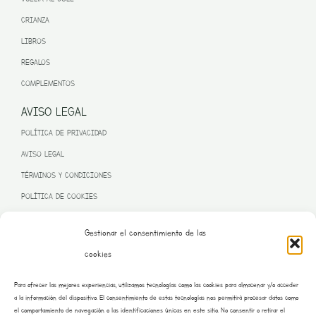
CRIANZA
LIBROS
REGALOS
COMPLEMENTOS
AVISO LEGAL
POLÍTICA DE PRIVACIDAD
AVISO LEGAL
TÉRMINOS Y CONDICIONES
POLÍTICA DE COOKIES
Gestionar el consentimiento de las
cookies
PROGRAMA KIT DIGITAL FINANCIADO POR LA UNIÓN EUROPEA
Para ofrecer las mejores experiencias, utilizamos tecnologías como las cookies para almacenar y/o acceder
– NEXT GENERATION EU
a la información del dispositivo. El consentimiento de estas tecnologías nos permitirá procesar datos como
el comportamiento de navegación o las identificaciones únicas en este sitio. No consentir o retirar el