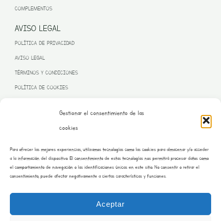
COMPLEMENTOS
AVISO LEGAL
POLÍTICA DE PRIVACIDAD
AVISO LEGAL
TÉRMINOS Y CONDICIONES
POLÍTICA DE COOKIES
Gestionar el consentimiento de las
cookies
PROGRAMA KIT DIGITAL FINANCIADO POR LA UNIÓN EUROPEA
Para ofrecer las mejores experiencias, utilizamos tecnologías como las cookies para almacenar y/o acceder
– NEXT GENERATION EU
a la información del dispositivo. El consentimiento de estas tecnologías nos permitirá procesar datos como
el comportamiento de navegación o las identificaciones únicas en este sitio. No consentir o retirar el
consentimiento, puede afectar negativamente a ciertas características y funciones.
Aceptar