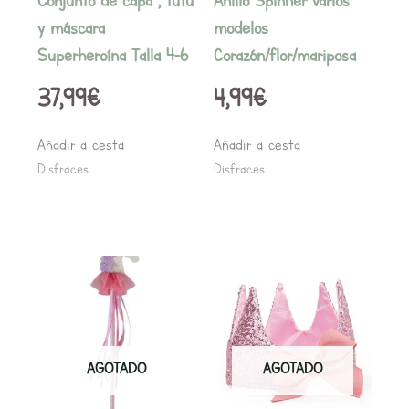
Conjunto de capa , tutú
Anillo Spinner varios
y máscara
modelos
Superheroína Talla 4-6
Corazón/flor/mariposa
37,99
€
4,99
€
Añadir a cesta
Añadir a cesta
Disfraces
Disfraces
AGOTADO
AGOTADO