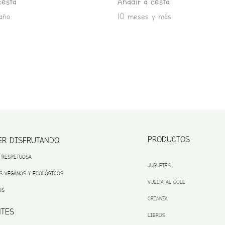
cesta
Añadir a cesta
año
10 meses y más
PRODUCTOS
ER DISFRUTANDO
 RESPETUOSA
JUGUETES
S VEGANOS Y ECOLÓGICOS
VUELTA AL COLE
OS
CRIANZA
NTES
LIBROS