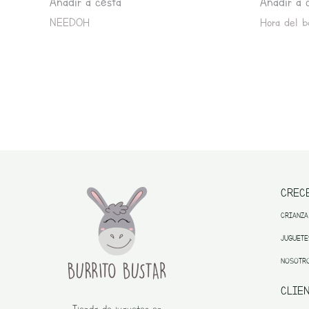
Añadir a cesta
Añadir a 
NEEDOH
Hora del b
CREC
CRIANZA
JUGUETE
NOSOTR
CLIE
Tienda de juguetes en