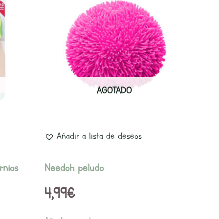
AGOTADO
Añadir a lista de deseos
rnios
Needoh peludo
4,99
€