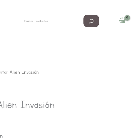
Buscar
ntar Alien Invasión
Alien Invasión
an