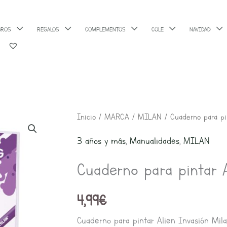
BROS
REGALOS
COMPLEMENTOS
COLE
NAVIDAD
Cuaderno
Inicio
/
MARCA
/
MILAN
/ Cuaderno para pi
para
3 años y más
,
Manualidades
,
MILAN
pintar
Cuaderno para pintar 
Alien
Invasión
4,99
€
cantidad
Cuaderno para pintar Alien Invasión Mil