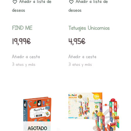
Añadir a lista de
Añadir a lista de
deseos
deseos
FIND ME
Tatuajes Unicornios
19,99
€
4,95
€
Añadir a cesta
Añadir a cesta
3 años y más
3 años y más
AGOTADO