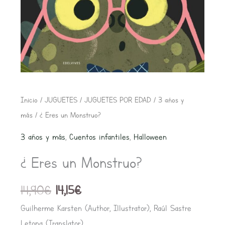
El
El
¿
Inicio
/
JUGUETES
/
JUGUETES POR EDAD
/
3 años y
precio
precio
Eres
más
/ ¿ Eres un Monstruo?
original
actual
un
3 años y más
,
Cuentos infantiles
,
Halloween
era:
es:
Monstruo?
14,90€.
14,15€.
¿ Eres un Monstruo?
cantidad
14,90
€
14,15
€
Guilherme Karsten (Author, Illustrator), Raúl Sastre
Letona (Translator)