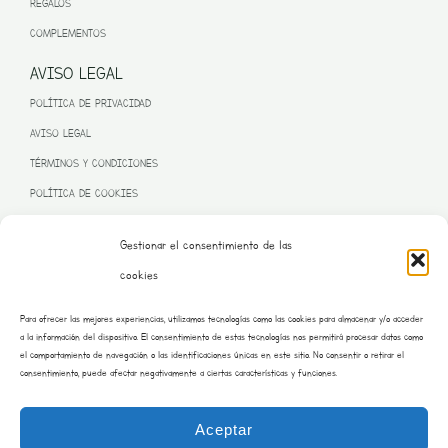
REGALOS
COMPLEMENTOS
AVISO LEGAL
POLÍTICA DE PRIVACIDAD
AVISO LEGAL
TÉRMINOS Y CONDICIONES
POLÍTICA DE COOKIES
Gestionar el consentimiento de las
cookies
PROGRAMA KIT DIGITAL FINANCIADO POR LA UNIÓN EUROPEA
Para ofrecer las mejores experiencias, utilizamos tecnologías como las cookies para almacenar y/o acceder
– NEXT GENERATION EU
a la información del dispositivo. El consentimiento de estas tecnologías nos permitirá procesar datos como
el comportamiento de navegación o las identificaciones únicas en este sitio. No consentir o retirar el
consentimiento, puede afectar negativamente a ciertas características y funciones.
Aceptar