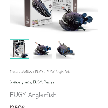
EUGY
Inicio
/
MARCA
/
EUGY
/ EUGY Anglerfish
Anglerfish
6 años y más
,
EUGY
,
Puzles
cantidad
EUGY Anglerfish
12,50
€