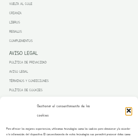
VUELTA AL COLE
CRIANZA
LIBROS
REGALOS
COMPLEMENTOS
AVISO LEGAL
POLÍTICA DE PRIVACIDAD
AVISO LEGAL
TÉRMINOS Y CONDICIONES
POLÍTICA DE COOKIES
Gestionar el consentimiento de las
cookies
PROGRAMA KIT DIGITAL FINANCIADO POR LA UNIÓN EUROPEA
Para ofrecer las mejores experiencias, utilizamos tecnologías como las cookies para almacenar y/o acceder
– NEXT GENERATION EU
a la información del dispositivo. El consentimiento de estas tecnologías nos permitirá procesar datos como