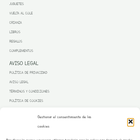
JUGUETES
VUELTA AL COLE
CRIANZA
LIBROS
REGALOS
COMPLEMENTOS
AVISO LEGAL
POLÍTICA DE PRIVACIDAD
AVISO LEGAL
TÉRMINOS Y CONDICIONES
POLÍTICA DE COOKIES
Gestionar el consentimiento de las
cookies
PROGRAMA KIT DIGITAL FINANCIADO POR LA UNIÓN EUROPEA
Para ofrecer las mejores experiencias, utilizamos tecnologías como las cookies para almacenar y/o acceder