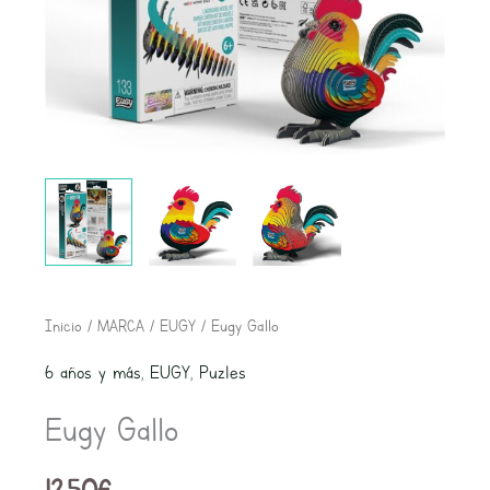
Eugy
Inicio
/
MARCA
/
EUGY
/ Eugy Gallo
Gallo
6 años y más
,
EUGY
,
Puzles
cantidad
Eugy Gallo
12,50
€