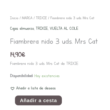
Fiambrera
Inicio
/
MARCA
/
TRIXIE
/ Fiambrera nido 3 uds. Mrs Cat
nido
Cajas almuerzo
,
TRIXIE
,
VUELTA AL COLE
3
Fiambrera nido 3 uds. Mrs Cat
uds.
Mrs
14,90
€
Cat
cantidad
Fiambrera nido 3 uds. Mrs Cat de TRIXIE
Disponibilidad:
Hay existencias
Añadir a lista de deseos
Añadir a cesta