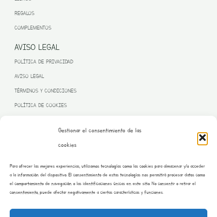
REGALOS
COMPLEMENTOS
AVISO LEGAL
POLÍTICA DE PRIVACIDAD
AVISO LEGAL
TÉRMINOS Y CONDICIONES
POLÍTICA DE COOKIES
Gestionar el consentimiento de las
cookies
PROGRAMA KIT DIGITAL FINANCIADO POR LA UNIÓN EUROPEA
Para ofrecer las mejores experiencias, utilizamos tecnologías como las cookies para almacenar y/o acceder
– NEXT GENERATION EU
a la información del dispositivo. El consentimiento de estas tecnologías nos permitirá procesar datos como
el comportamiento de navegación o las identificaciones únicas en este sitio. No consentir o retirar el
consentimiento, puede afectar negativamente a ciertas características y funciones.