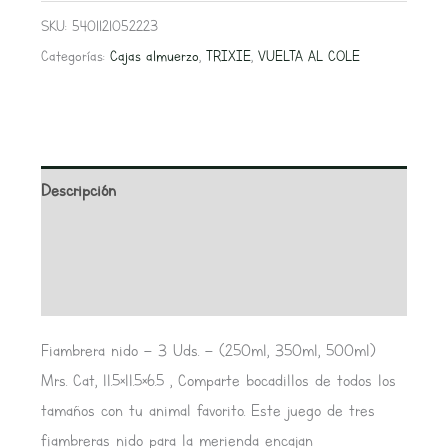
SKU:
5401121052223
Categorías:
Cajas almuerzo
,
TRIXIE
,
VUELTA AL COLE
Descripción
Información adicional
Valoraciones (0)
Fiambrera nido – 3 Uds. – (250ml, 350ml, 500ml)
Mrs. Cat, 11.5×11.5×6.5 , Comparte bocadillos de todos los
tamaños con tu animal favorito. Este juego de tres
fiambreras nido para la merienda encajan