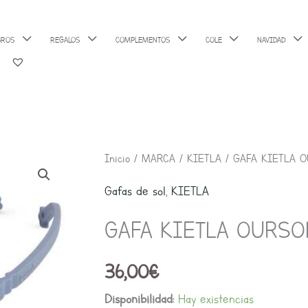
BROS
REGALOS
COMPLEMENTOS
COLE
NAVIDAD
GAFA
Inicio
/
MARCA
/
KIETLA
/ GAFA KIETLA O
KIETLA
Gafas de sol
,
KIETLA
OURSON
GAFA KIETLA OURSON
SILVER
BLUE
36,00
€
0-
1
Disponibilidad:
Hay existencias