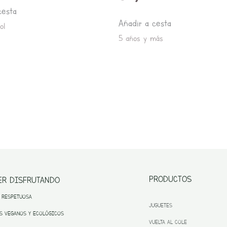
cesta
producto
Añadir a cesta
ol
5 años y más
PRODUCTOS
ER DISFRUTANDO
 RESPETUOSA
JUGUETES
S VEGANOS Y ECOLÓGICOS
VUELTA AL COLE