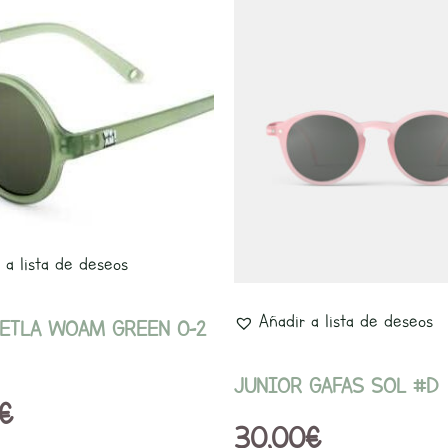
Este
producto
tiene
múltiples
variantes.
Las
opciones
se
 a lista de deseos
pueden
elegir
Añadir a lista de deseos
IETLA WOAM GREEN 0-2
en
la
JUNIOR GAFAS SOL #D
€
página
30,00
€
de