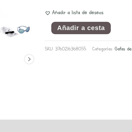
años
Añadir a lista de deseos
cantidad
Añadir a cesta
SKU:
3760216368055
Categorías:
Gafas de
s (0)