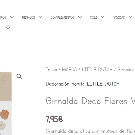
BROS
REGALOS
COMPLEMENTOS
COLE
NAVIDAD
Girnalda
Inicio
/
MARCA
/
LITTLE DUTCH
/ Girnalda
Deco
Decoración bonita
,
LITTLE DUTCH
Flores
Girnalda Deco Flores 
Vintage
cantidad
7,95
€
Guirnalda decorativa con motivos de flor