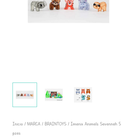
Imanix
Inicio
/
MARCA
/
BRAINTOYS
/ Imanix Animals Savannah 5
Animals
pzas