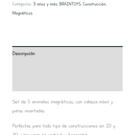
Categorías:
3 años y más
,
BRAINTOYS
,
Construcción
,
Magnéticos
Descripción
Información adicional
Valoraciones (0)
Set de 5 animales magnéticos, con cabeza móvil y
patas imantadas.
Perfectas para todo tipo de construcciones en 2D y
3D, para jugar en vertical u horizontal.