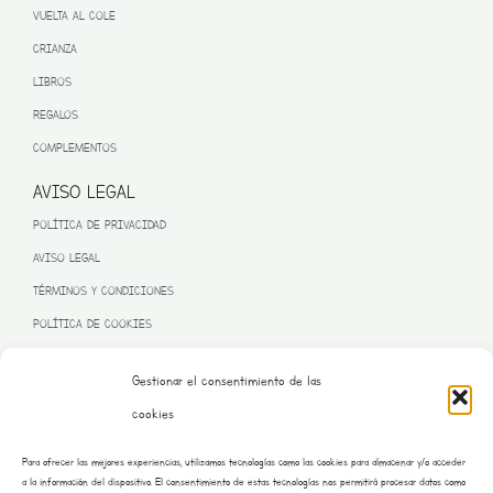
VUELTA AL COLE
CRIANZA
LIBROS
REGALOS
COMPLEMENTOS
AVISO LEGAL
POLÍTICA DE PRIVACIDAD
AVISO LEGAL
TÉRMINOS Y CONDICIONES
POLÍTICA DE COOKIES
Gestionar el consentimiento de las
cookies
PROGRAMA KIT DIGITAL FINANCIADO POR LA UNIÓN EUROPEA
Para ofrecer las mejores experiencias, utilizamos tecnologías como las cookies para almacenar y/o acceder
– NEXT GENERATION EU
a la información del dispositivo. El consentimiento de estas tecnologías nos permitirá procesar datos como