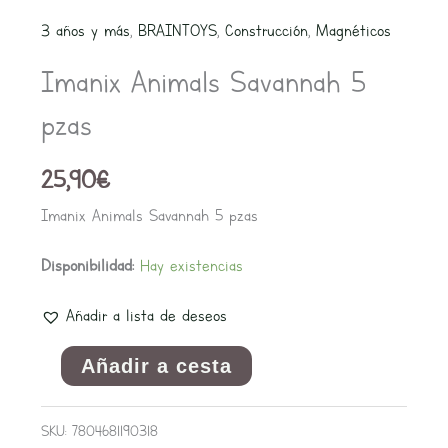
Savannah
3 años y más
,
BRAINTOYS
,
Construcción
,
Magnéticos
5
Imanix Animals Savannah 5
pzas
cantidad
pzas
25,90
€
Imanix Animals Savannah 5 pzas
Disponibilidad:
Hay existencias
Añadir a lista de deseos
Añadir a cesta
SKU:
7804681190318