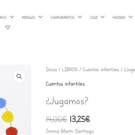
BROS
REGALOS
COMPLEMENTOS
COLE
NAVIDAD
El
El
¿Jugamos?
Inicio
/
LIBROS
/
Cuentos infantiles
/ ¿Jug
precio
precio
cantidad
Cuentos infantiles
original
actual
era:
es:
¿Jugamos?
14,00€.
13,25€.
14,00
€
13,25
€
Imma Marín Santiago