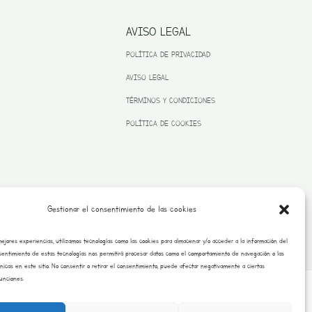
AVISO LEGAL
POLÍTICA DE PRIVACIDAD
AVISO LEGAL
TÉRMINOS Y CONDICIONES
POLÍTICA DE COOKIES
Gestionar el consentimiento de las cookies
mejores experiencias, utilizamos tecnologías como las cookies para almacenar y/o acceder a la información del
onsentimiento de estas tecnologías nos permitirá procesar datos como el comportamiento de navegación o las
únicas en este sitio. No consentir o retirar el consentimiento, puede afectar negativamente a ciertas
funciones.
Copyright © 2026 Burrito Bustar |