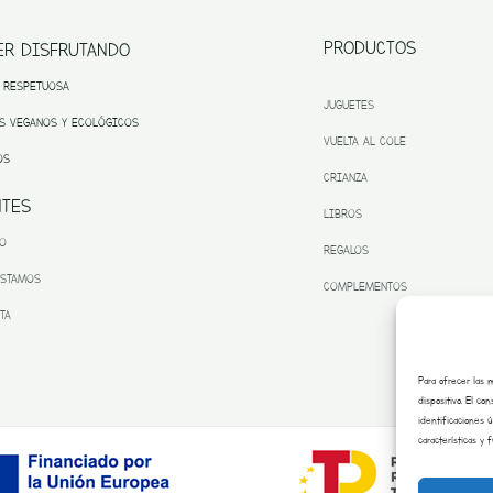
PRODUCTOS
ER DISFRUTANDO
 RESPETUOSA
JUGUETES
S VEGANOS Y ECOLÓGICOS
VUELTA AL COLE
OS
CRIANZA
NTES
LIBROS
TO
REGALOS
ESTAMOS
COMPLEMENTOS
TA
Para ofrecer las 
dispositivo. El c
identificaciones 
características y 