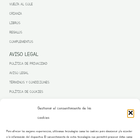
VUELTA AL COLE
CRIANZA
LIBROS
REGALOS
COMPLEMENTOS
AVISO LEGAL
POLÍTICA DE PRIVACIDAD
AVISO LEGAL
TÉRMINOS Y CONDICIONES
POLÍTICA DE COOKIES
Gestionar el consentimiento de las
cookies
PROGRAMA KIT DIGITAL FINANCIADO POR LA UNIÓN EUROPEA
Para ofrecer las mejores experiencias, utilizamos tecnologías como las cookies para almacenar y/o acceder
– NEXT GENERATION EU
a la información del dispositivo. El consentimiento de estas tecnologías nos permitirá procesar datos como