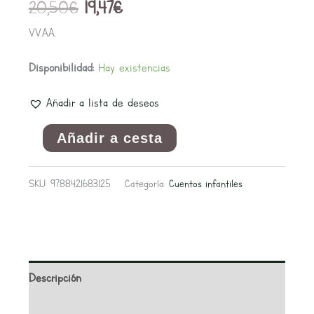
20,50
€
19,47
€
VV.AA.
Disponibilidad:
Hay existencias
Añadir a lista de deseos
Añadir a cesta
SKU:
9788421683125
Categoría:
Cuentos infantiles
Descripción
Información adicional