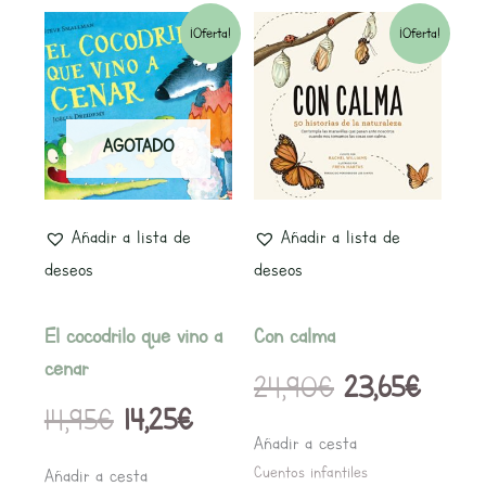
El
El
El
El
¡Oferta!
¡Oferta!
precio
precio
precio
preci
original
actual
original
actua
AGOTADO
era:
es:
era:
es:
14,95€.
14,25€.
24,90€.
23,65
Añadir a lista de
Añadir a lista de
deseos
deseos
El cocodrilo que vino a
Con calma
cenar
24,90
€
23,65
€
14,95
€
14,25
€
Añadir a cesta
Cuentos infantiles
Añadir a cesta