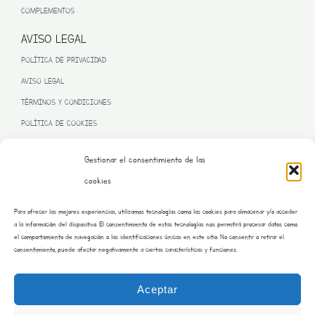
COMPLEMENTOS
AVISO LEGAL
POLÍTICA DE PRIVACIDAD
AVISO LEGAL
TÉRMINOS Y CONDICIONES
POLÍTICA DE COOKIES
Gestionar el consentimiento de las
cookies
PROGRAMA KIT DIGITAL FINANCIADO POR LA UNIÓN EUROPEA
Para ofrecer las mejores experiencias, utilizamos tecnologías como las cookies para almacenar y/o acceder
– NEXT GENERATION EU
a la información del dispositivo. El consentimiento de estas tecnologías nos permitirá procesar datos como
el comportamiento de navegación o las identificaciones únicas en este sitio. No consentir o retirar el
consentimiento, puede afectar negativamente a ciertas características y funciones.
Aceptar