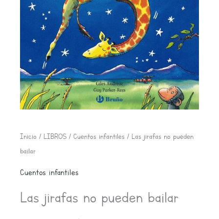
El
El
Las
Inicio
/
LIBROS
/
Cuentos infantiles
/ Las jirafas no pueden
precio
precio
jirafas
bailar
original
actual
no
Cuentos infantiles
era:
es:
pueden
20,50€.
19,47€.
Las jirafas no pueden bailar
bailar
cantidad