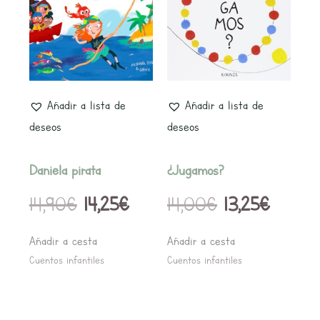
original
actual
original
actual
era:
es:
era:
es:
14,90€.
14,25€.
14,00€.
13,25€.
Añadir a lista de
Añadir a lista de
deseos
deseos
Daniela pirata
¿Jugamos?
14,90
€
14,25
€
14,00
€
13,25
€
Añadir a cesta
Añadir a cesta
Cuentos infantiles
Cuentos infantiles