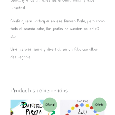
Selva… ¡y a los animales les encanta bailar y hacer
piruetas!
Chufa quiere participar en ese famoso Baile, pero como
todo el mundo sabe, ¡las jirafas no pueden bailar! ¿O
sí…?
Una historia tierna y divertida en un fabuloso álbum
desplegable.
Productos relacionados
El
El
El
El
¡Oferta!
¡Oferta!
precio
precio
precio
precio