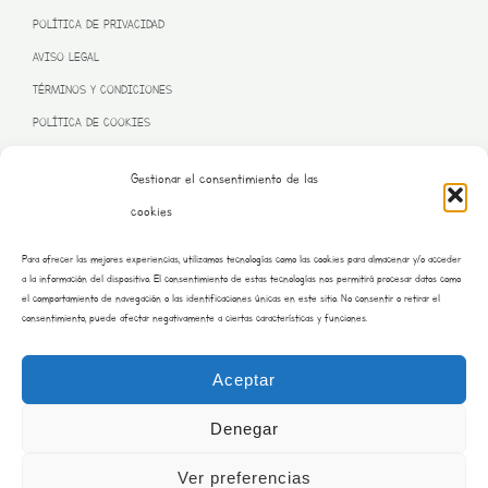
POLÍTICA DE PRIVACIDAD
AVISO LEGAL
TÉRMINOS Y CONDICIONES
POLÍTICA DE COOKIES
Gestionar el consentimiento de las
cookies
PROGRAMA KIT DIGITAL FINANCIADO POR LA UNIÓN EUROPEA
Para ofrecer las mejores experiencias, utilizamos tecnologías como las cookies para almacenar y/o acceder
– NEXT GENERATION EU
a la información del dispositivo. El consentimiento de estas tecnologías nos permitirá procesar datos como
el comportamiento de navegación o las identificaciones únicas en este sitio. No consentir o retirar el
consentimiento, puede afectar negativamente a ciertas características y funciones.
Aceptar
Denegar
Ver preferencias