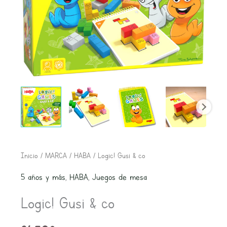
Logic!
Inicio
/
MARCA
/
HABA
/ Logic! Gusi & co
Gusi
5 años y más
,
HABA
,
Juegos de mesa
&
Logic! Gusi & co
co
cantidad