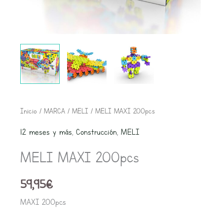
MELI
Inicio
/
MARCA
/
MELI
/ MELI MAXI 200pcs
MAXI
12 meses y más
,
Construcción
,
MELI
200pcs
MELI MAXI 200pcs
cantidad
59,95
€
MAXI 200pcs