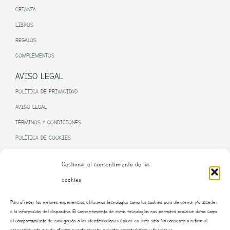
CRIANZA
LIBROS
REGALOS
COMPLEMENTOS
AVISO LEGAL
POLÍTICA DE PRIVACIDAD
AVISO LEGAL
TÉRMINOS Y CONDICIONES
POLÍTICA DE COOKIES
Gestionar el consentimiento de las
cookies
PROGRAMA KIT DIGITAL FINANCIADO POR LA UNIÓN EUROPEA
Para ofrecer las mejores experiencias, utilizamos tecnologías como las cookies para almacenar y/o acceder
– NEXT GENERATION EU
a la información del dispositivo. El consentimiento de estas tecnologías nos permitirá procesar datos como
el comportamiento de navegación o las identificaciones únicas en este sitio. No consentir o retirar el
consentimiento, puede afectar negativamente a ciertas características y funciones.