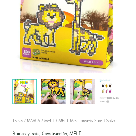
MELI
Inicio
/
MARCA
/
MELI
/ MELI Mini Tematic 2 en 1 Selva
Mini
3 años y más
,
Construcción
,
MELI