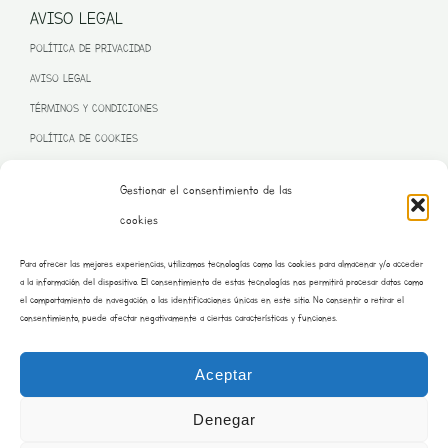
AVISO LEGAL
POLÍTICA DE PRIVACIDAD
AVISO LEGAL
TÉRMINOS Y CONDICIONES
POLÍTICA DE COOKIES
Gestionar el consentimiento de las
cookies
PROGRAMA KIT DIGITAL FINANCIADO POR LA UNIÓN EUROPEA
Para ofrecer las mejores experiencias, utilizamos tecnologías como las cookies para almacenar y/o acceder
– NEXT GENERATION EU
a la información del dispositivo. El consentimiento de estas tecnologías nos permitirá procesar datos como
el comportamiento de navegación o las identificaciones únicas en este sitio. No consentir o retirar el
consentimiento, puede afectar negativamente a ciertas características y funciones.
Aceptar
Denegar