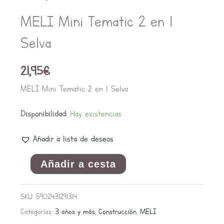
Tematic
MELI Mini Tematic 2 en 1
2
en
Selva
1
Selva
21,95
€
cantidad
MELI Mini Tematic 2 en 1 Selva
Disponibilidad:
Hay existencias
Añadir a lista de deseos
Añadir a cesta
SKU:
5902431291314
Categorías:
3 años y más
,
Construcción
,
MELI